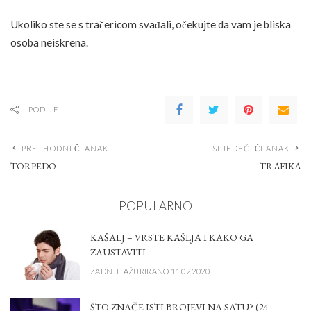
Ukoliko ste se s tračericom svađali, očekujte da vam je bliska
osoba neiskrena.
PODIJELI
PRETHODNI ČLANAK
SLJEDEĆI ČLANAK
TORPEDO
TRAFIKA
POPULARNO
KAŠALJ – VRSTE KAŠLJA I KAKO GA
ZAUSTAVITI
ZADNJE AŽURIRANO 11.02.2020.
ŠTO ZNAČE ISTI BROJEVI NA SATU? (24