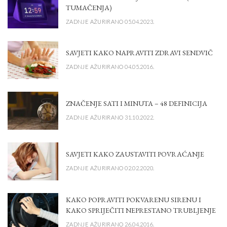
TUMAČENJA)
ZADNJE AŽURIRANO 05.04.2023.
SAVJETI KAKO NAPRAVITI ZDRAVI SENDVIČ
ZADNJE AŽURIRANO 04.05.2016.
ZNAČENJE SATI I MINUTA – 48 DEFINICIJA
ZADNJE AŽURIRANO 31.10.2022.
SAVJETI KAKO ZAUSTAVITI POVRAĆANJE
ZADNJE AŽURIRANO 02.02.2020.
KAKO POPRAVITI POKVARENU SIRENU I
KAKO SPRIJEČITI NEPRESTANO TRUBLJENJE
ZADNJE AŽURIRANO 26.04.2016.