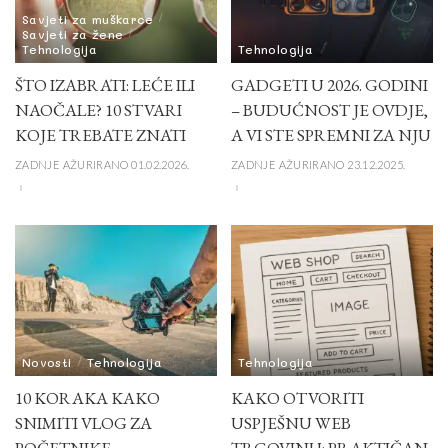
Savjeti za muškarce
Savjeti za žene
Tehnologija
Tehnologija
ŠTO IZABRATI: LEĆE ILI
GADGETI U 2026. GODINI
NAOČALE? 10 STVARI
– BUDUĆNOST JE OVDJE,
KOJE TREBATE ZNATI
A VI STE SPREMNI ZA NJU
ZADNJE AŽURIRANO 01.02.2026.
ZADNJE AŽURIRANO 23.12.2025.
Novosti
Tehnologija
Tehnologija
10 KORAKA KAKO
KAKO OTVORITI
SNIMITI VLOG ZA
USPJEŠNU WEB