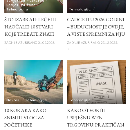
Savjeti za muškarce
Savjeti za žene
Tehnologija
Tehnologija
ŠTO IZABRATI: LEĆE ILI
GADGETI U 2026. GODINI
NAOČALE? 10 STVARI
– BUDUĆNOST JE OVDJE,
KOJE TREBATE ZNATI
A VI STE SPREMNI ZA NJU
ZADNJE AŽURIRANO 01.02.2026.
ZADNJE AŽURIRANO 23.12.2025.
Novosti
Tehnologija
Tehnologija
10 KORAKA KAKO
KAKO OTVORITI
SNIMITI VLOG ZA
USPJEŠNU WEB
POČETNIKE
TRGOVINU: PRAKTIČAN