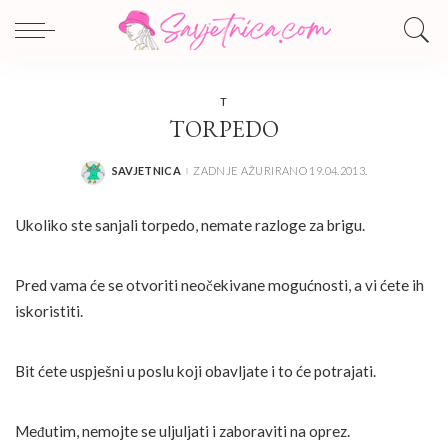
T
TORPEDO
SAVJETNICA
ZADNJE AŽURIRANO 19.04.2013.
POSTED
BY
Ukoliko ste sanjali torpedo, nemate razloge za brigu.
Pred vama će se otvoriti neočekivane mogućnosti, a vi ćete ih
iskoristiti.
Bit ćete uspješni u poslu koji obavljate i to će potrajati.
Međutim, nemojte se uljuljati i zaboraviti na oprez.