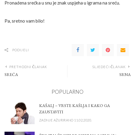
Pronađena srećka u snu je znak uspjeha u igrama na sreću.
Pa, sretno vam bilo!
PODIJELI
PRETHODNI ČLANAK
SLJEDEĆI ČLANAK
SREĆA
SRNA
POPULARNO
KAŠALJ – VRSTE KAŠLJA I KAKO GA
ZAUSTAVITI
ZADNJE AŽURIRANO 11.02.2020.