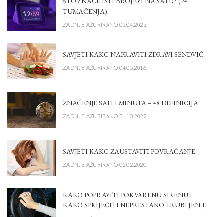
ŠTO ZNAČE ISTI BROJEVI NA SATU? (24
TUMAČENJA)
ZADNJE AŽURIRANO 05.04.2023.
SAVJETI KAKO NAPRAVITI ZDRAVI SENDVIČ
ZADNJE AŽURIRANO 04.05.2016.
ZNAČENJE SATI I MINUTA – 48 DEFINICIJA
ZADNJE AŽURIRANO 31.10.2022.
SAVJETI KAKO ZAUSTAVITI POVRAĆANJE
ZADNJE AŽURIRANO 02.02.2020.
KAKO POPRAVITI POKVARENU SIRENU I
KAKO SPRIJEČITI NEPRESTANO TRUBLJENJE