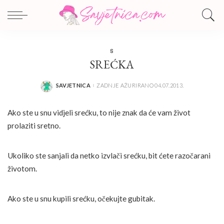
S
SREĆKA
SAVJETNICA
ZADNJE AŽURIRANO 04.07.2013.
POSTED
BY
Ako ste u snu vidjeli srećku, to nije znak da će vam život
prolaziti sretno.
Ukoliko ste sanjali da netko izvlači srećku, bit ćete razočarani
životom.
Ako ste u snu kupili srećku, očekujte gubitak.