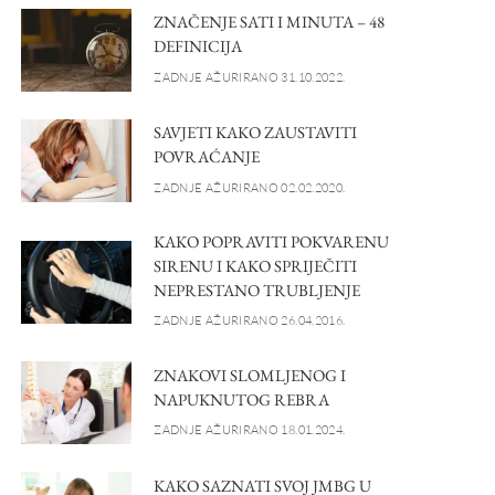
ZNAČENJE SATI I MINUTA – 48
DEFINICIJA
ZADNJE AŽURIRANO 31.10.2022.
SAVJETI KAKO ZAUSTAVITI
POVRAĆANJE
ZADNJE AŽURIRANO 02.02.2020.
KAKO POPRAVITI POKVARENU
SIRENU I KAKO SPRIJEČITI
NEPRESTANO TRUBLJENJE
ZADNJE AŽURIRANO 26.04.2016.
ZNAKOVI SLOMLJENOG I
NAPUKNUTOG REBRA
ZADNJE AŽURIRANO 18.01.2024.
KAKO SAZNATI SVOJ JMBG U