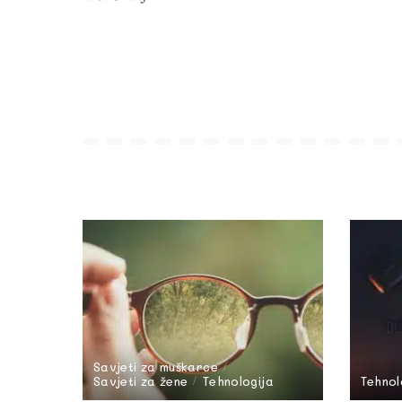
Savjeti za muškarce
Savjeti za žene
Tehnologija
Tehnol