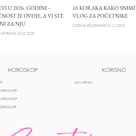
I U 2026. GODINI –
10 KORAKA KAKO SNIMI
OST JE OVDJE, A VI STE
VLOG ZA POČETNIKE
NI ZA NJU
ZADNJE AŽURIRANO 01.12.2025.
URIRANO 23.12.2025.
HOROSKOP
KORISNO
P
SANJARICA
HOROSKOP
 HOROSKOP
HOROSKOP