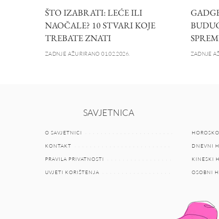
ŠTO IZABRATI: LEĆE ILI
GADGET
NAOČALE? 10 STVARI KOJE
BUDUĆN
TREBATE ZNATI
SPREM
ZADNJE AŽURIRANO 01.02.2026.
ZADNJE AŽ
SAVJETNICA
O SAVJETNICI
HOROSKO
KONTAKT
DNEVNI 
PRAVILA PRIVATNOSTI
KINESKI
UVJETI KORIŠTENJA
OSOBNI 