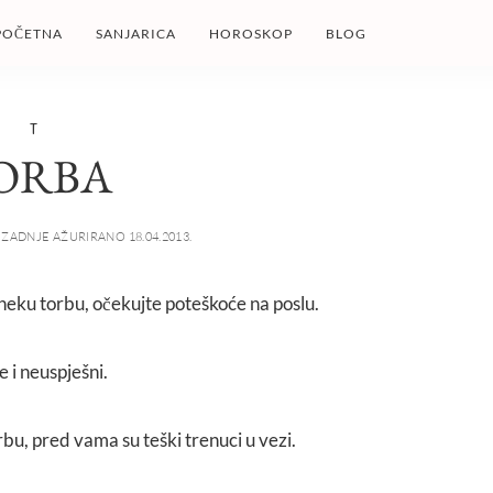
POČETNA
SANJARICA
HOROSKOP
BLOG
T
ORBA
ZADNJE AŽURIRANO 18.04.2013.
i neku torbu, očekujte poteškoće na poslu.
e i neuspješni.
orbu, pred vama su teški trenuci u vezi.