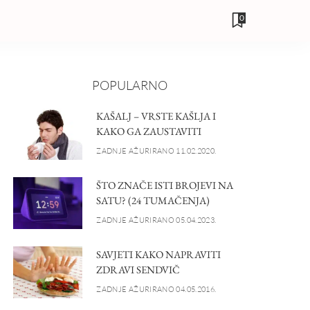
0
POPULARNO
KAŠALJ – VRSTE KAŠLJA I
KAKO GA ZAUSTAVITI
ZADNJE AŽURIRANO 11.02.2020.
ŠTO ZNAČE ISTI BROJEVI NA
SATU? (24 TUMAČENJA)
ZADNJE AŽURIRANO 05.04.2023.
SAVJETI KAKO NAPRAVITI
ZDRAVI SENDVIČ
ZADNJE AŽURIRANO 04.05.2016.