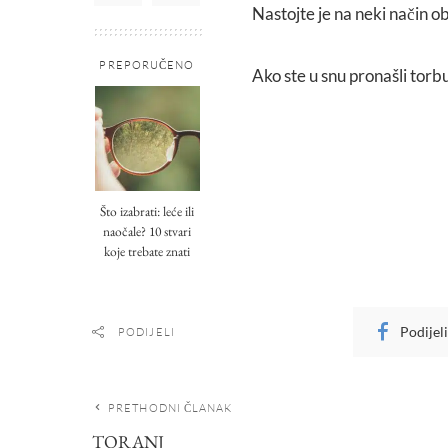
Nastojte je na neki način ob
PREPORUČENO
Ako ste u snu pronašli torb
Što izabrati: leće ili
naočale? 10 stvari
koje trebate znati
Podijel
PODIJELI
PRETHODNI ČLANAK
TORANJ