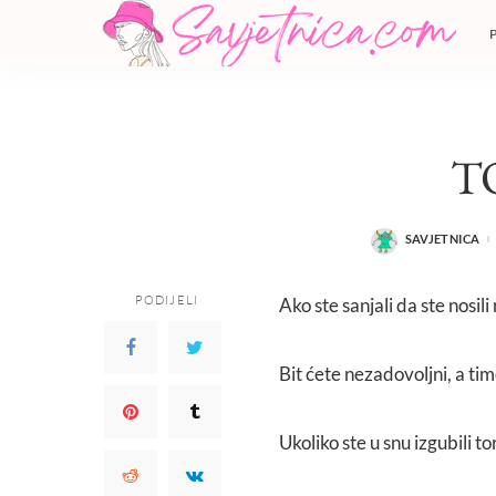
T
SAVJETNICA
POSTED
BY
PODIJELI
Ako ste sanjali da ste nosil
Bit ćete nezadovoljni, a tim
Ukoliko ste u snu izgubili t