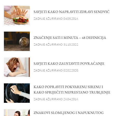
SAVJETI KAKO NAPRAVITI ZDRAVI SENDVIČ
ZADNJE AŽURIRANO 04.05.2016.
ZNAČENJE SATI I MINUTA – 48 DEFINICIJA
ZADNJE AŽURIRANO 31.10.2022.
SAVJETI KAKO ZAUSTAVITI POVRAĆANJE
ZADNJE AŽURIRANO 02.02.2020.
KAKO POPRAVITI POKVARENU SIRENU I
KAKO SPRIJEČITI NEPRESTANO TRUBLJENJE
ZADNJE AŽURIRANO 26.04.2016.
ZNAKOVI SLOMLJENOG I NAPUKNUTOG