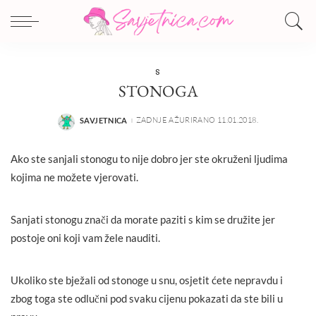
S
STONOGA
ZADNJE AŽURIRANO 11.01.2018.
SAVJETNICA
POSTED
BY
Ako ste sanjali stonogu to nije dobro jer ste okruženi ljudima
kojima ne možete vjerovati.
Sanjati stonogu znači da morate paziti s kim se družite jer
postoje oni koji vam žele nauditi.
Ukoliko ste bježali od stonoge u snu, osjetit ćete nepravdu i
zbog toga ste odlučni pod svaku cijenu pokazati da ste bili u