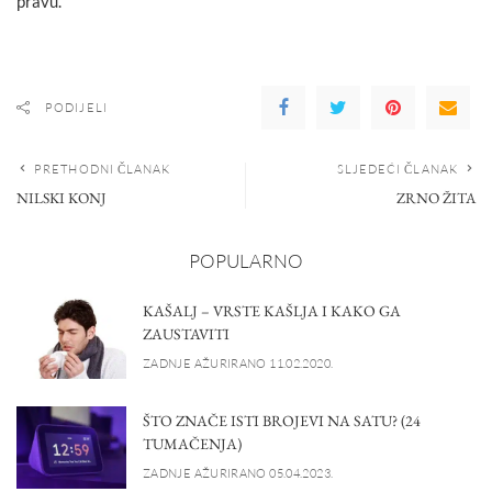
pravu.
PODIJELI
PRETHODNI ČLANAK
SLJEDEĆI ČLANAK
NILSKI KONJ
ZRNO ŽITA
POPULARNO
KAŠALJ – VRSTE KAŠLJA I KAKO GA
ZAUSTAVITI
ZADNJE AŽURIRANO 11.02.2020.
ŠTO ZNAČE ISTI BROJEVI NA SATU? (24
TUMAČENJA)
ZADNJE AŽURIRANO 05.04.2023.