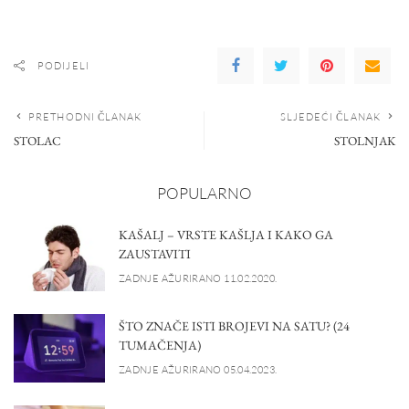
PODIJELI
PRETHODNI ČLANAK
SLJEDEĆI ČLANAK
STOLAC
STOLNJAK
POPULARNO
KAŠALJ – VRSTE KAŠLJA I KAKO GA
ZAUSTAVITI
ZADNJE AŽURIRANO 11.02.2020.
ŠTO ZNAČE ISTI BROJEVI NA SATU? (24
TUMAČENJA)
ZADNJE AŽURIRANO 05.04.2023.