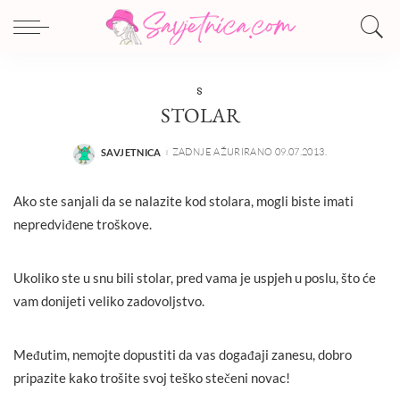
S
STOLAR
ZADNJE AŽURIRANO 09.07.2013.
SAVJETNICA
POSTED
BY
Ako ste sanjali da se nalazite kod stolara, mogli biste imati
nepredviđene troškove.
Ukoliko ste u snu bili stolar, pred vama je uspjeh u poslu, što će
vam donijeti veliko zadovoljstvo.
Međutim, nemojte dopustiti da vas događaji zanesu, dobro
pripazite kako trošite svoj teško stečeni novac!