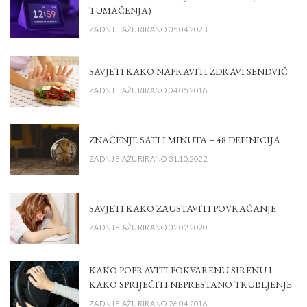
TUMAČENJA)
ZADNJE AŽURIRANO 05.04.2023.
SAVJETI KAKO NAPRAVITI ZDRAVI SENDVIČ
ZADNJE AŽURIRANO 04.05.2016.
ZNAČENJE SATI I MINUTA – 48 DEFINICIJA
ZADNJE AŽURIRANO 31.10.2022.
SAVJETI KAKO ZAUSTAVITI POVRAĆANJE
ZADNJE AŽURIRANO 02.02.2020.
KAKO POPRAVITI POKVARENU SIRENU I
KAKO SPRIJEČITI NEPRESTANO TRUBLJENJE
ZADNJE AŽURIRANO 26.04.2016.