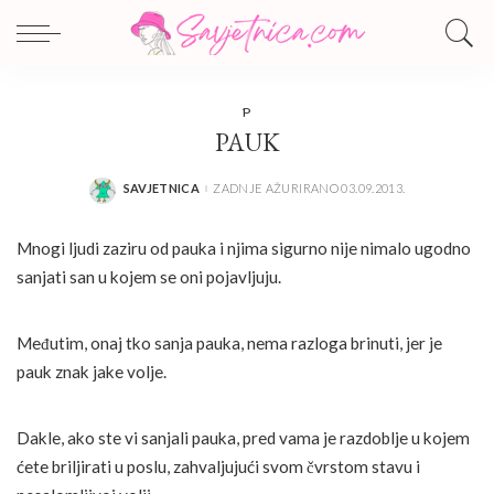
P
PAUK
SAVJETNICA
ZADNJE AŽURIRANO 03.09.2013.
POSTED
BY
Mnogi ljudi zaziru od pauka i njima sigurno nije nimalo ugodno
sanjati san u kojem se oni pojavljuju.
Međutim, onaj tko sanja pauka, nema razloga brinuti, jer je
pauk znak jake volje.
Dakle, ako ste vi sanjali pauka, pred vama je razdoblje u kojem
ćete briljirati u poslu, zahvaljujući svom čvrstom stavu i