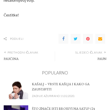
nesalomljivoj volji.
Čestitke!
PODIJELI
PRETHODNI ČLANAK
SLJEDEĆI ČLANAK
PAUČINA
PAUN
POPULARNO
KAŠALJ – VRSTE KAŠLJA I KAKO GA
ZAUSTAVITI
ZADNJE AŽURIRANO 11.02.2020.
ŠTO ZNAČE ISTI BROJEVI NA SATU? (24