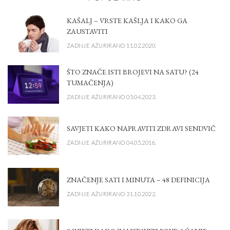
KAŠALJ – VRSTE KAŠLJA I KAKO GA
ZAUSTAVITI
ZADNJE AŽURIRANO 11.02.2020.
ŠTO ZNAČE ISTI BROJEVI NA SATU? (24
TUMAČENJA)
ZADNJE AŽURIRANO 05.04.2023.
SAVJETI KAKO NAPRAVITI ZDRAVI SENDVIČ
ZADNJE AŽURIRANO 04.05.2016.
ZNAČENJE SATI I MINUTA – 48 DEFINICIJA
ZADNJE AŽURIRANO 31.10.2022.