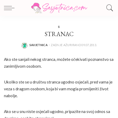
S
STRANAC
SAVJETNICA
ZADNJE AŽURIRANO 09.07.2013.
POSTED
BY
Ako ste sanjali nekog stranca, možete očekivati poznanstvo sa
zanimljivom osobom.
Ukoliko ste se u društvu stranca ugodno osjećali, pred vama je
veza s dragom osobom, koja bi vam mogla promijeniti život
nabolje.
Ako se u snu niste osjećali ugodno, pripazite na svoj odnos sa