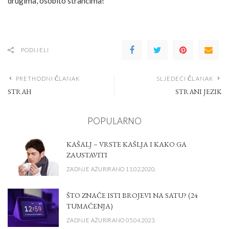
drugima, osobito strancima!
PODIJELI
PRETHODNI ČLANAK
SLJEDEĆI ČLANAK
STRAH
STRANI JEZIK
POPULARNO
KAŠALJ – VRSTE KAŠLJA I KAKO GA
ZAUSTAVITI
ZADNJE AŽURIRANO 11.02.2020.
ŠTO ZNAČE ISTI BROJEVI NA SATU? (24
TUMAČENJA)
ZADNJE AŽURIRANO 05.04.2023.