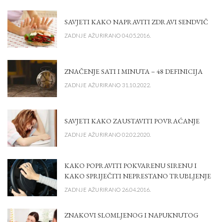
SAVJETI KAKO NAPRAVITI ZDRAVI SENDVIČ
ZADNJE AŽURIRANO 04.05.2016.
ZNAČENJE SATI I MINUTA – 48 DEFINICIJA
ZADNJE AŽURIRANO 31.10.2022.
SAVJETI KAKO ZAUSTAVITI POVRAĆANJE
ZADNJE AŽURIRANO 02.02.2020.
KAKO POPRAVITI POKVARENU SIRENU I
KAKO SPRIJEČITI NEPRESTANO TRUBLJENJE
ZADNJE AŽURIRANO 26.04.2016.
ZNAKOVI SLOMLJENOG I NAPUKNUTOG