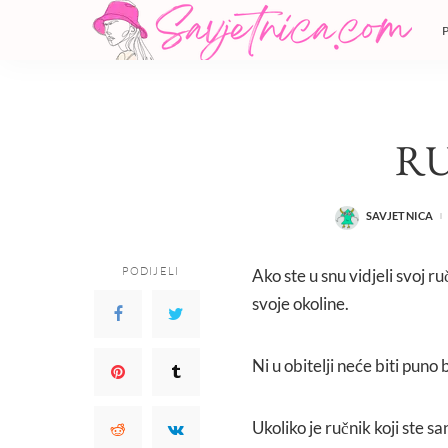
R
SAVJETNICA
POSTED
BY
PODIJELI
Ako ste u snu vidjeli svoj ru
svoje okoline.
Ni u obitelji neće biti puno
Ukoliko je ručnik koji ste sa