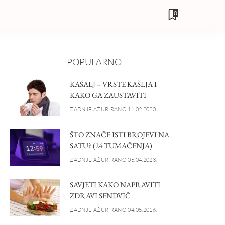
0
POPULARNO
KAŠALJ – VRSTE KAŠLJA I
KAKO GA ZAUSTAVITI
ZADNJE AŽURIRANO 11.02.2020.
ŠTO ZNAČE ISTI BROJEVI NA
SATU? (24 TUMAČENJA)
ZADNJE AŽURIRANO 05.04.2023.
SAVJETI KAKO NAPRAVITI
ZDRAVI SENDVIČ
ZADNJE AŽURIRANO 04.05.2016.