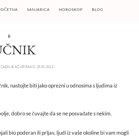
POČETNA
SANJARICA
HOROSKOP
BLOG
R
UČNIK
ZADNJE AŽURIRANO 25.08.2013.
čnik, nastojte biti jako oprezni u odnosima s ljudima iz
 bolje, dobro se čuvajte da se ne posvađate s nekim.
njali bio poderan ili prljav, ljudi iz vaše okoline bi vam mogli