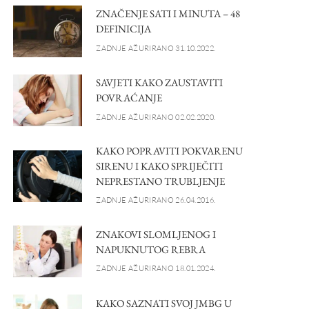
ZNAČENJE SATI I MINUTA – 48
DEFINICIJA
ZADNJE AŽURIRANO 31.10.2022.
SAVJETI KAKO ZAUSTAVITI
POVRAĆANJE
ZADNJE AŽURIRANO 02.02.2020.
KAKO POPRAVITI POKVARENU
SIRENU I KAKO SPRIJEČITI
NEPRESTANO TRUBLJENJE
ZADNJE AŽURIRANO 26.04.2016.
ZNAKOVI SLOMLJENOG I
NAPUKNUTOG REBRA
ZADNJE AŽURIRANO 18.01.2024.
KAKO SAZNATI SVOJ JMBG U