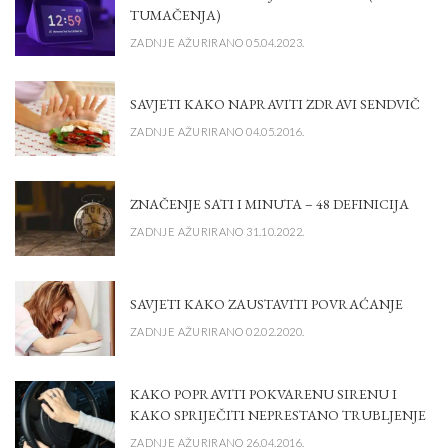
TUMAČENJA)
ZADNJE AŽURIRANO 05.04.2023.
SAVJETI KAKO NAPRAVITI ZDRAVI SENDVIČ
ZADNJE AŽURIRANO 04.05.2016.
ZNAČENJE SATI I MINUTA – 48 DEFINICIJA
ZADNJE AŽURIRANO 31.10.2022.
SAVJETI KAKO ZAUSTAVITI POVRAĆANJE
ZADNJE AŽURIRANO 02.02.2020.
KAKO POPRAVITI POKVARENU SIRENU I
KAKO SPRIJEČITI NEPRESTANO TRUBLJENJE
ZADNJE AŽURIRANO 26.04.2016.