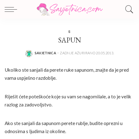
S
SAPUN
SAVJETNICA
ZADNJE AŽURIRANO 20.05.2013.
POSTED
BY
Ukoliko ste sanjali da perete ruke sapunom, znajte da je pred
vama uspješno razdoblje.
Riješit ćete poteškoće koje su vam se nagomilale, a to je velik
razlog za zadovoljstvo.
Ako ste sanjali da sapunom perete rublje, budite oprezni u
odnosima s ljudima iz okoline.