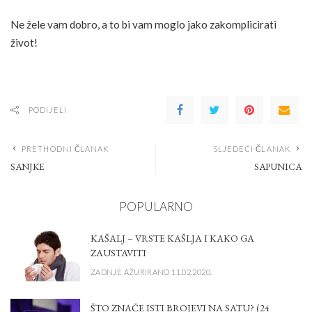
Ne žele vam dobro, a to bi vam moglo jako zakomplicirati
život!
PODIJELI
PRETHODNI ČLANAK
SLJEDEĆI ČLANAK
SANJKE
SAPUNICA
POPULARNO
KAŠALJ – VRSTE KAŠLJA I KAKO GA
ZAUSTAVITI
ZADNJE AŽURIRANO 11.02.2020.
ŠTO ZNAČE ISTI BROJEVI NA SATU? (24