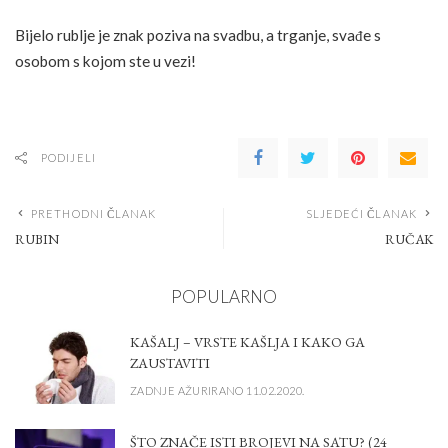
Bijelo rublje je znak poziva na svadbu, a trganje, svađe s
osobom s kojom ste u vezi!
PODIJELI
PRETHODNI ČLANAK
SLJEDEĆI ČLANAK
RUBIN
RUČAK
POPULARNO
KAŠALJ – VRSTE KAŠLJA I KAKO GA
ZAUSTAVITI
ZADNJE AŽURIRANO 11.02.2020.
ŠTO ZNAČE ISTI BROJEVI NA SATU? (24