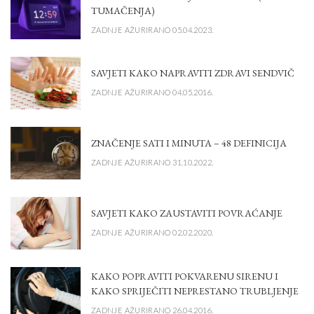
TUMAČENJA)
ZADNJE AŽURIRANO 05.04.2023.
SAVJETI KAKO NAPRAVITI ZDRAVI SENDVIČ
ZADNJE AŽURIRANO 04.05.2016.
ZNAČENJE SATI I MINUTA – 48 DEFINICIJA
ZADNJE AŽURIRANO 31.10.2022.
SAVJETI KAKO ZAUSTAVITI POVRAĆANJE
ZADNJE AŽURIRANO 02.02.2020.
KAKO POPRAVITI POKVARENU SIRENU I
KAKO SPRIJEČITI NEPRESTANO TRUBLJENJE
ZADNJE AŽURIRANO 26.04.2016.