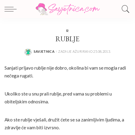
R
RUBLJE
SAVJETNICA
ZADNJE AŽURIRANO 25.08.2013.
POSTED
BY
Sanjati prljavo rublje nije dobro, okolina bi vam se mogla radi
nečega rugati.
Ukoliko ste u snu prali rublje, pred vama su problemi u
obiteljskim odnosima.
Ako ste rublje vješali, družit ćete se sa zanimljivim ljudima, a
zdravlje će vam biti izvrsno.