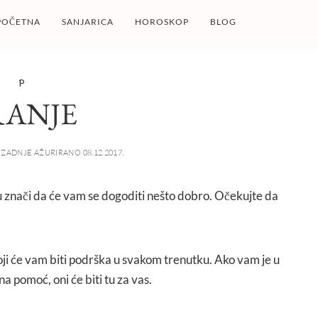
POČETNA
SANJARICA
HOROSKOP
BLOG
P
RANJE
ZADNJE AŽURIRANO 08.12.2017.
nu znači da će vam se dogoditi nešto dobro. Očekujte da
oji će vam biti podrška u svakom trenutku. Ako vam je u
a pomoć, oni će biti tu za vas.