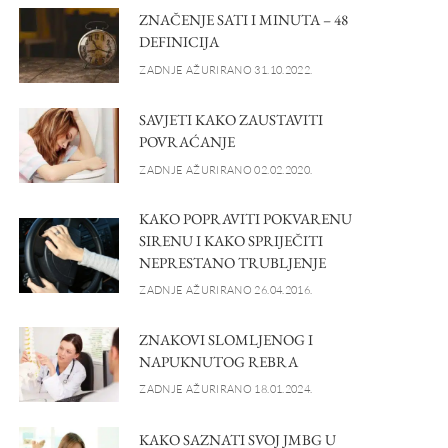
ZNAČENJE SATI I MINUTA – 48
DEFINICIJA
ZADNJE AŽURIRANO 31.10.2022.
SAVJETI KAKO ZAUSTAVITI
POVRAĆANJE
ZADNJE AŽURIRANO 02.02.2020.
KAKO POPRAVITI POKVARENU
SIRENU I KAKO SPRIJEČITI
NEPRESTANO TRUBLJENJE
ZADNJE AŽURIRANO 26.04.2016.
ZNAKOVI SLOMLJENOG I
NAPUKNUTOG REBRA
ZADNJE AŽURIRANO 18.01.2024.
KAKO SAZNATI SVOJ JMBG U