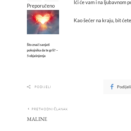
Ići će vam i na ljubavnom 
Preporučeno
Kao šećer na kraju, bit ćete
Što znači sanjati
pokojnika da te grli? –
5 objašnjenja
Podijel
PODIJELI
PRETHODNI ČLANAK
MALINE