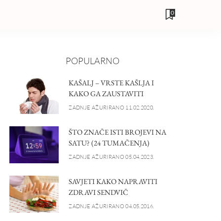
0
POPULARNO
KAŠALJ – VRSTE KAŠLJA I
KAKO GA ZAUSTAVITI
ZADNJE AŽURIRANO 11.02.2020.
ŠTO ZNAČE ISTI BROJEVI NA
SATU? (24 TUMAČENJA)
ZADNJE AŽURIRANO 05.04.2023.
SAVJETI KAKO NAPRAVITI
ZDRAVI SENDVIČ
ZADNJE AŽURIRANO 04.05.2016.