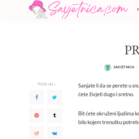
P
SAVJETNICA
POSTED
BY
PODIJELI
Sanjate li da se perete u s
ćete živjeti dugo i sretno.
Bit ćete okruženi ljudima k
bilo kojem trenutku potrebn