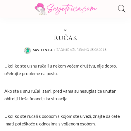
R
RUČAK
ZADNJE AŽURIRANO 25.08.2013.
SAVJETNICA
POSTED
BY
Ukoliko ste u snu ručali u nekom većem društvu, nije dobro,
očekujte probleme na poslu.
Ako ste u snu ručali sami, pred vama su nesuglasice unutar
obitelji i loša financijska situacija.
Ukoliko ste ručali s osobom s kojom ste u vezi, znajte da ćete
imati poteškoće u odnosima s voljenom osobom.