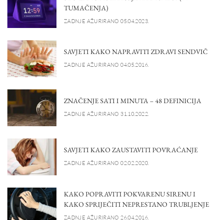
TUMAČENJA)
ZADNJE AŽURIRANO 05.04.2023.
SAVJETI KAKO NAPRAVITI ZDRAVI SENDVIČ
ZADNJE AŽURIRANO 04.05.2016.
ZNAČENJE SATI I MINUTA – 48 DEFINICIJA
ZADNJE AŽURIRANO 31.10.2022.
SAVJETI KAKO ZAUSTAVITI POVRAĆANJE
ZADNJE AŽURIRANO 02.02.2020.
KAKO POPRAVITI POKVARENU SIRENU I
KAKO SPRIJEČITI NEPRESTANO TRUBLJENJE
ZADNJE AŽURIRANO 26.04.2016.