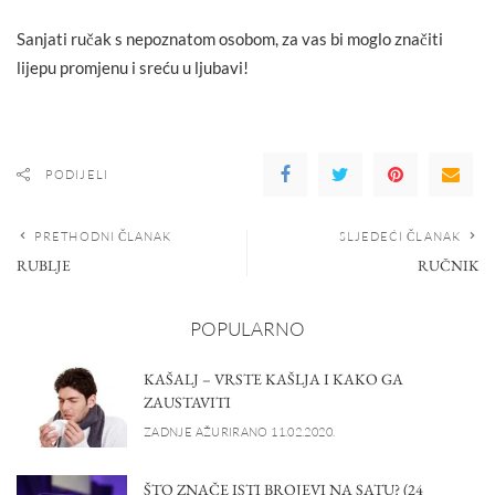
Sanjati ručak s nepoznatom osobom, za vas bi moglo značiti
lijepu promjenu i sreću u ljubavi!
PODIJELI
PRETHODNI ČLANAK
SLJEDEĆI ČLANAK
RUBLJE
RUČNIK
POPULARNO
KAŠALJ – VRSTE KAŠLJA I KAKO GA
ZAUSTAVITI
ZADNJE AŽURIRANO 11.02.2020.
ŠTO ZNAČE ISTI BROJEVI NA SATU? (24