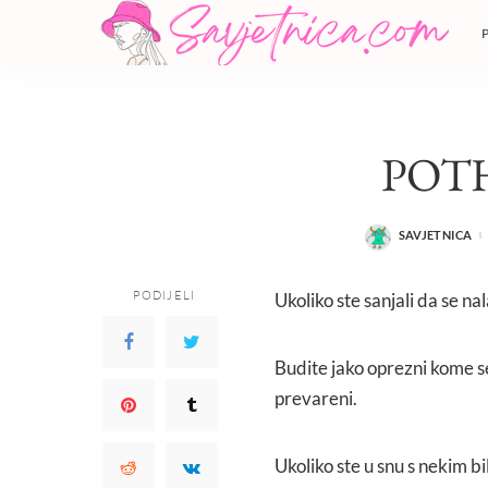
POT
SAVJETNICA
POSTED
BY
PODIJELI
Ukoliko ste sanjali da se na
Budite jako oprezni kome se 
prevareni.
Ukoliko ste u snu s nekim bi