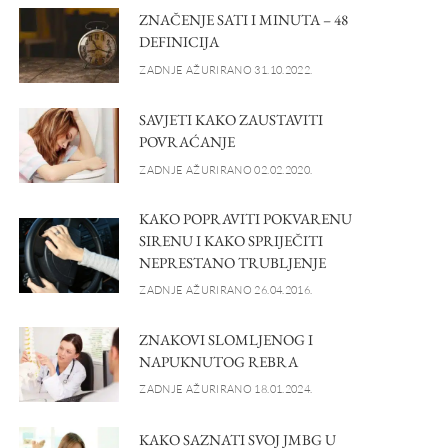
ZNAČENJE SATI I MINUTA – 48
DEFINICIJA
ZADNJE AŽURIRANO 31.10.2022.
SAVJETI KAKO ZAUSTAVITI
POVRAĆANJE
ZADNJE AŽURIRANO 02.02.2020.
KAKO POPRAVITI POKVARENU
SIRENU I KAKO SPRIJEČITI
NEPRESTANO TRUBLJENJE
ZADNJE AŽURIRANO 26.04.2016.
ZNAKOVI SLOMLJENOG I
NAPUKNUTOG REBRA
ZADNJE AŽURIRANO 18.01.2024.
KAKO SAZNATI SVOJ JMBG U