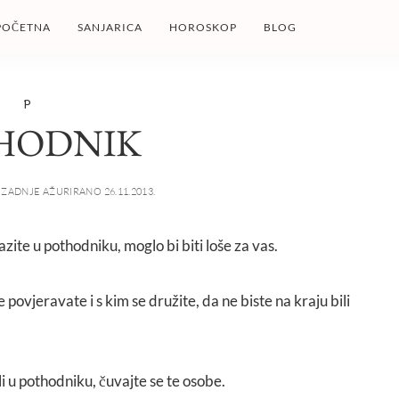
POČETNA
SANJARICA
HOROSKOP
BLOG
P
HODNIK
ZADNJE AŽURIRANO 26.11.2013.
lazite u pothodniku, moglo bi biti loše za vas.
povjeravate i s kim se družite, da ne biste na kraju bili
li u pothodniku, čuvajte se te osobe.