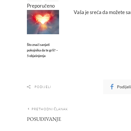
Preporučeno
Vaša je sreća da možete sami 
Što znači sanjati
pokojnika da te grli? –
5 objašnjenja
Podijel
PODIJELI
PRETHODNI ČLANAK
POSUĐIVANJE