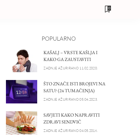
0
POPULARNO
KAŠALJ – VRSTE KAŠLJA I
KAKO GA ZAUSTAVITI
ZADNJE AŽURIRANO 11.02.2020.
ŠTO ZNAČE ISTI BROJEVI NA
SATU? (24 TUMAČENJA)
ZADNJE AŽURIRANO 05.04.2023.
SAVJETI KAKO NAPRAVITI
ZDRAVI SENDVIČ
ZADNJE AŽURIRANO 04.05.2016.