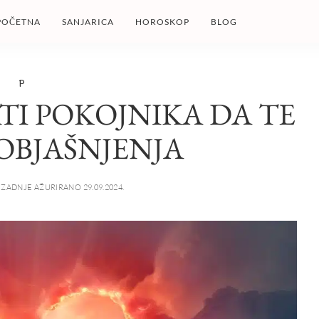
POČETNA
SANJARICA
HOROSKOP
BLOG
P
TI POKOJNIKA DA TE
 OBJAŠNJENJA
ZADNJE AŽURIRANO 29.09.2024.