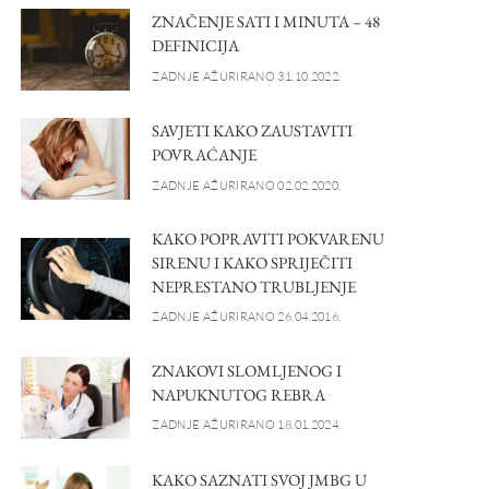
ZNAČENJE SATI I MINUTA – 48
DEFINICIJA
ZADNJE AŽURIRANO 31.10.2022.
SAVJETI KAKO ZAUSTAVITI
POVRAĆANJE
ZADNJE AŽURIRANO 02.02.2020.
KAKO POPRAVITI POKVARENU
SIRENU I KAKO SPRIJEČITI
NEPRESTANO TRUBLJENJE
ZADNJE AŽURIRANO 26.04.2016.
ZNAKOVI SLOMLJENOG I
NAPUKNUTOG REBRA
ZADNJE AŽURIRANO 18.01.2024.
KAKO SAZNATI SVOJ JMBG U