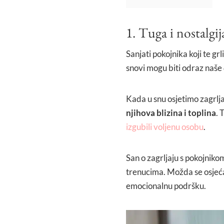
1. Tuga i nostalgij
Sanjati pokojnika koji te gr
snovi mogu biti odraz naše
Kada u snu osjetimo zagrlj
njihova blizina i toplina
. 
izgubili voljenu osobu
.
San o zagrljaju s pokojnik
trenucima. Možda se osje
emocionalnu podršku.