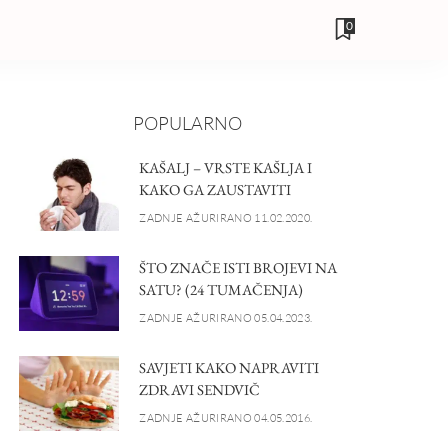
0
POPULARNO
KAŠALJ – VRSTE KAŠLJA I
KAKO GA ZAUSTAVITI
ZADNJE AŽURIRANO 11.02.2020.
ŠTO ZNAČE ISTI BROJEVI NA
SATU? (24 TUMAČENJA)
ZADNJE AŽURIRANO 05.04.2023.
SAVJETI KAKO NAPRAVITI
ZDRAVI SENDVIČ
ZADNJE AŽURIRANO 04.05.2016.