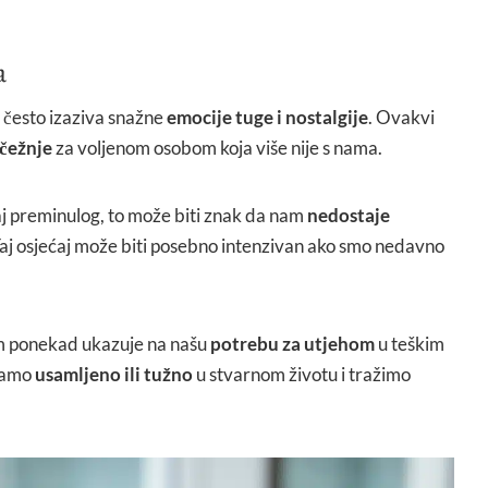
a
li često izaziva snažne
emocije tuge i nostalgije
. Ovakvi
čežnje
za voljenom osobom koja više nije s nama.
aj preminulog, to može biti znak da nam
nedostaje
Taj osjećaj može biti posebno intenzivan ako smo nedavno
om ponekad ukazuje na našu
potrebu za utjehom
u teškim
ćamo
usamljeno ili tužno
u stvarnom životu i tražimo