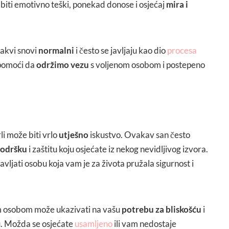
biti emotivno teški, ponekad donose i osjećaj
mira i
vakvi snovi
normalni
i često se javljaju kao dio
procesa
pomoći da
održimo vezu
s voljenom osobom i postepeno
rli može biti vrlo
utješno
iskustvo. Ovakav san često
podršku
i zaštitu koju osjećate iz nekog nevidljivog izvora.
vljati osobu koja vam je za života pružala sigurnost i
om osobom može ukazivati na vašu
potrebu za bliskošću
i
u. Možda se osjećate
usamljeno
ili vam nedostaje