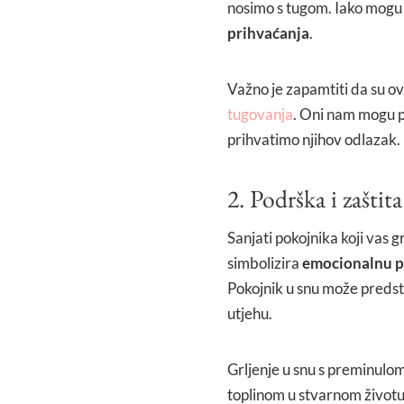
nosimo s tugom. Iako mogu 
prihvaćanja
.
Važno je zapamtiti da su o
tugovanja
. Oni nam mogu 
prihvatimo njihov odlazak.
2. Podrška i zaštita
Sanjati pokojnika koji vas g
simbolizira
emocionalnu 
Pokojnik u snu može predsta
utjehu.
Grljenje u snu s preminul
toplinom u stvarnom život