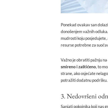
Ponekad ovakav san dolazi
donošenjem važnih odluka. P
mudrosti koju posjedujete, 
resurse potrebne za suočav
Važno je obratiti pažnju na
smireno i zaštićeno
, to mo
strane, ako osjećate nelago
potražiti dodatnu podršku.
3. Nedovršeni odn
Sanjati pokojnika koji nas g