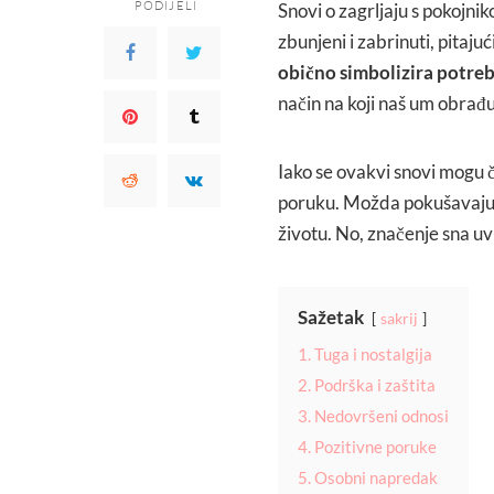
PODIJELI
Snovi o zagrljaju s pokojn
zbunjeni i zabrinuti, pitajuć
obično simbolizira potreb
način na koji naš um obrađu
Iako se ovakvi snovi mogu č
poruku. Možda pokušavaju pr
životu. No, značenje sna uv
Sažetak
sakrij
1. Tuga i nostalgija
2. Podrška i zaštita
3. Nedovršeni odnosi
4. Pozitivne poruke
5. Osobni napredak