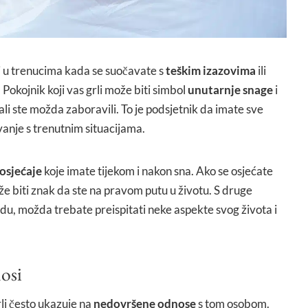
 u trenucima kada se suočavate s
teškim izazovima
ili
okojnik koji vas grli može biti simbol
unutarnje snage
i
ali ste možda zaboravili. To je podsjetnik da imate sve
anje s trenutnim situacijama.
osjećaje
koje imate tijekom i nakon sna. Ako se osjećate
že biti znak da ste na pravom putu u životu. S druge
du, možda trebate preispitati neke aspekte svog života i
osi
rli često ukazuje na
nedovršene odnose
s tom osobom.