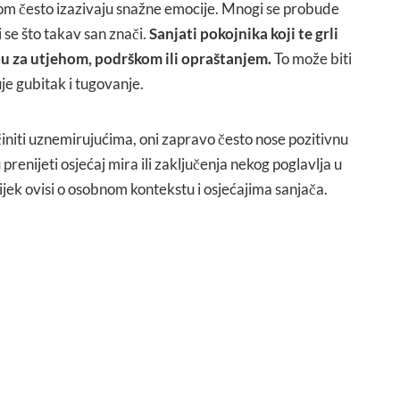
ikom često izazivaju snažne emocije. Mnogi se probude
i se što takav san znači.
Sanjati pokojnika koji te grli
u za utjehom, podrškom ili opraštanjem.
To može biti
je gubitak i tugovanje.
initi uznemirujućima, oni zapravo često nose pozitivnu
enijeti osjećaj mira ili zaključenja nekog poglavlja u
ijek ovisi o osobnom kontekstu i osjećajima sanjača.