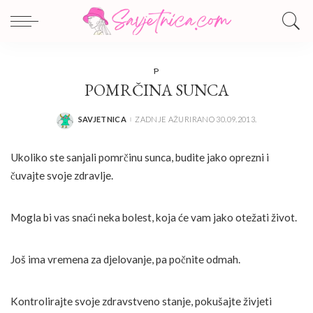
P
POMRČINA SUNCA
SAVJETNICA
ZADNJE AŽURIRANO 30.09.2013.
POSTED
BY
Ukoliko ste sanjali pomrčinu sunca, budite jako oprezni i
čuvajte svoje zdravlje.
Mogla bi vas snaći neka bolest, koja će vam jako otežati život.
Još ima vremena za djelovanje, pa počnite odmah.
Kontrolirajte svoje zdravstveno stanje, pokušajte živjeti