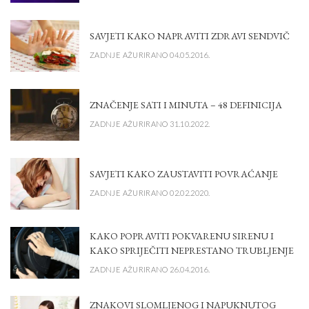
SAVJETI KAKO NAPRAVITI ZDRAVI SENDVIČ
ZADNJE AŽURIRANO 04.05.2016.
ZNAČENJE SATI I MINUTA – 48 DEFINICIJA
ZADNJE AŽURIRANO 31.10.2022.
SAVJETI KAKO ZAUSTAVITI POVRAĆANJE
ZADNJE AŽURIRANO 02.02.2020.
KAKO POPRAVITI POKVARENU SIRENU I
KAKO SPRIJEČITI NEPRESTANO TRUBLJENJE
ZADNJE AŽURIRANO 26.04.2016.
ZNAKOVI SLOMLJENOG I NAPUKNUTOG