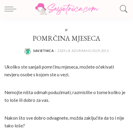
P
POMRČINA MJESECA
SAVJETNICA
ZADNJE AŽURIRANO 30.09.2013.
POSTED
BY
Ukoliko ste sanjali pomrčinu mjeseca, možete očekivati
nevjeru osobe s kojom ste u vezi.
Nemojte ništa odmah poduzimati, razmislite o tome koliko je
to loše ili dobro za vas.
Nakon što sve dobro odvagnete, možda zaključite da to i nije
tako loše?