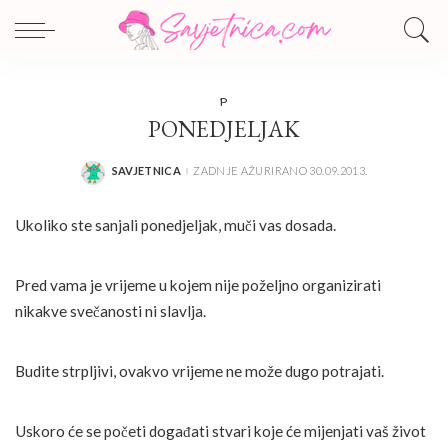
P
PONEDJELJAK
SAVJETNICA
ZADNJE AŽURIRANO 30.09.2013.
POSTED
BY
Ukoliko ste sanjali ponedjeljak, muči vas dosada.
Pred vama je vrijeme u kojem nije poželjno organizirati
nikakve svečanosti ni slavlja.
Budite strpljivi, ovakvo vrijeme ne može dugo potrajati.
Uskoro će se početi događati stvari koje će mijenjati vaš život