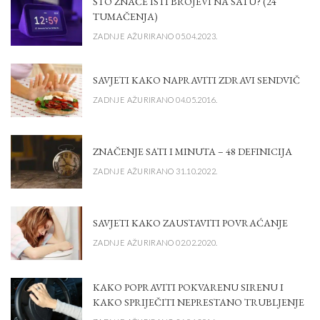
ŠTO ZNAČE ISTI BROJEVI NA SATU? (24
TUMAČENJA)
ZADNJE AŽURIRANO 05.04.2023.
SAVJETI KAKO NAPRAVITI ZDRAVI SENDVIČ
ZADNJE AŽURIRANO 04.05.2016.
ZNAČENJE SATI I MINUTA – 48 DEFINICIJA
ZADNJE AŽURIRANO 31.10.2022.
SAVJETI KAKO ZAUSTAVITI POVRAĆANJE
ZADNJE AŽURIRANO 02.02.2020.
KAKO POPRAVITI POKVARENU SIRENU I
KAKO SPRIJEČITI NEPRESTANO TRUBLJENJE