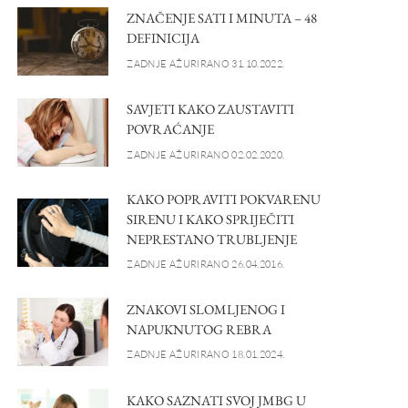
ZNAČENJE SATI I MINUTA – 48
DEFINICIJA
ZADNJE AŽURIRANO 31.10.2022.
SAVJETI KAKO ZAUSTAVITI
POVRAĆANJE
ZADNJE AŽURIRANO 02.02.2020.
KAKO POPRAVITI POKVARENU
SIRENU I KAKO SPRIJEČITI
NEPRESTANO TRUBLJENJE
ZADNJE AŽURIRANO 26.04.2016.
ZNAKOVI SLOMLJENOG I
NAPUKNUTOG REBRA
ZADNJE AŽURIRANO 18.01.2024.
KAKO SAZNATI SVOJ JMBG U