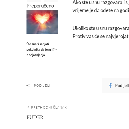
Ako ste u snu razgovarali 
Preporučeno
vrijeme je da odete na godiš
Ukoliko ste u snu razgovara
Protiv vas će se najvjerojat
Što znači sanjati
pokojnika da te grli? –
5 objašnjenja
Podijel
PODIJELI
PRETHODNI ČLANAK
PUDER