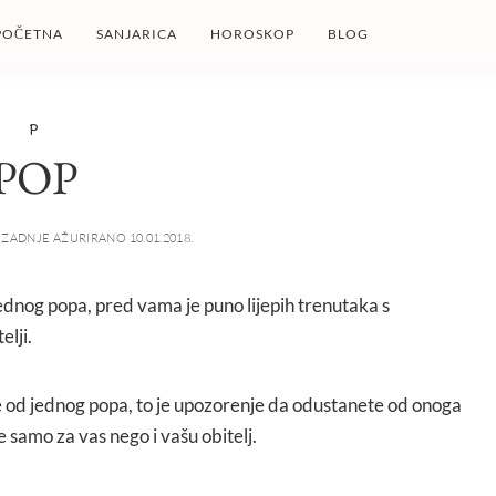
POČETNA
SANJARICA
HOROSKOP
BLOG
P
POP
ZADNJE AŽURIRANO 10.01.2018.
jednog popa, pred vama je puno lijepih trenutaka s
elji.
iše od jednog popa, to je upozorenje da odustanete od onoga
ne samo za vas nego i vašu obitelj.