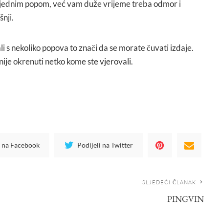
s jednim popom, već vam duže vrijeme treba odmor i
nji.
li s nekoliko popova to znači da se morate čuvati izdaje.
nije okrenuti netko kome ste vjerovali.
i na Facebook
Podijeli na Twitter
SLJEDEĆI ČLANAK
PINGVIN