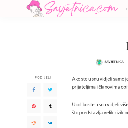
SAVJETNICA
POSTED
BY
PODIJELI
Ako ste u snu vidjeli samo 
prijateljima i članovima obit
Ukoliko ste u snu vidjeli v
što predstavlja velik rizik 