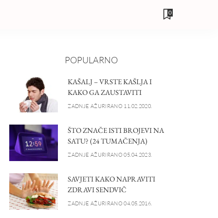
0
POPULARNO
KAŠALJ – VRSTE KAŠLJA I
KAKO GA ZAUSTAVITI
ZADNJE AŽURIRANO 11.02.2020.
ŠTO ZNAČE ISTI BROJEVI NA
SATU? (24 TUMAČENJA)
ZADNJE AŽURIRANO 05.04.2023.
SAVJETI KAKO NAPRAVITI
ZDRAVI SENDVIČ
ZADNJE AŽURIRANO 04.05.2016.