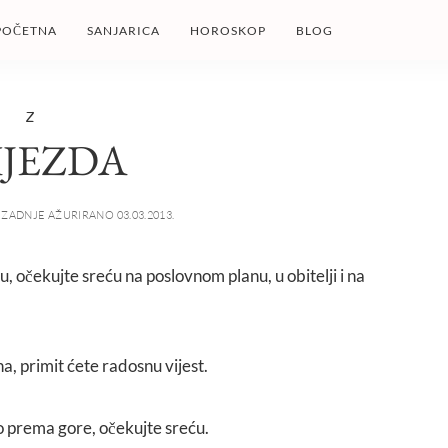
POČETNA
SANJARICA
HOROSKOP
BLOG
Z
IJEZDA
ZADNJE AŽURIRANO 03.03.2013.
du, očekujte sreću na poslovnom planu, u obitelji i na
na, primit ćete radosnu vijest.
o prema gore, očekujte sreću.