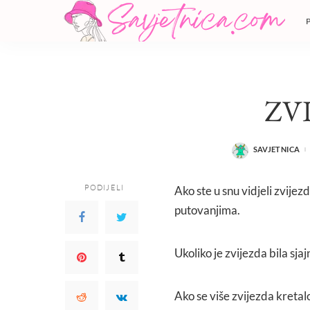
ZV
SAVJETNICA
POSTED
BY
PODIJELI
Ako ste u snu vidjeli zvijez
putovanjima.
Ukoliko je zvijezda bila sjaj
Ako se više zvijezda kretal