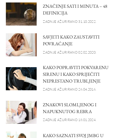
ZNAČENJE SATI I MINUTA – 48
DEFINICIJA
ZADNJE AŽURIRANO 31.10.2022.
SAVJETI KAKO ZAUSTAVITI
POVRAĆANJE
ZADNJE AŽURIRANO 02.02.2020.
KAKO POPRAVITI POKVARENU
SIRENU I KAKO SPRIJEČITI
NEPRESTANO TRUBLJENJE
ZADNJE AŽURIRANO 26.04.2016.
ZNAKOVI SLOMLJENOG I
NAPUKNUTOG REBRA
ZADNJE AŽURIRANO 18.01.2024.
KAKO SAZNATI SVOJ JMBG U