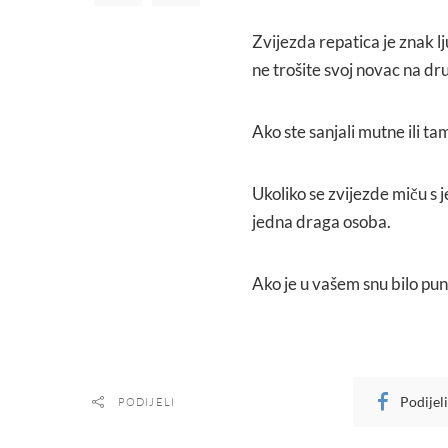
Zvijezda repatica je znak l
ne trošite svoj novac na dr
Ako ste sanjali mutne ili tam
Ukoliko se zvijezde miču s 
jedna draga osoba.
Ako je u vašem snu bilo pun
Podijel
PODIJELI