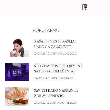
0
POPULARNO
KAŠALJ – VRSTE KAŠLJA I
KAKO GA ZAUSTAVITI
ZADNJE AŽURIRANO 11.02.2020.
ŠTO ZNAČE ISTI BROJEVI NA
SATU? (24 TUMAČENJA)
ZADNJE AŽURIRANO 05.04.2023.
SAVJETI KAKO NAPRAVITI
ZDRAVI SENDVIČ
ZADNJE AŽURIRANO 04.05.2016.