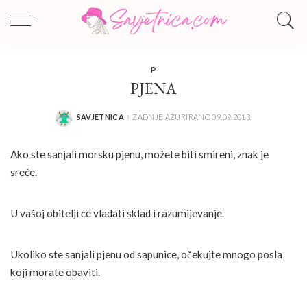
P
PJENA
SAVJETNICA
ZADNJE AŽURIRANO 09.09.2013.
POSTED
BY
Ako ste sanjali morsku pjenu, možete biti smireni, znak je
sreće.
U vašoj obitelji će vladati sklad i razumijevanje.
Ukoliko ste sanjali pjenu od sapunice, očekujte mnogo posla
koji morate obaviti.