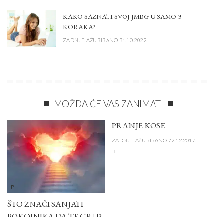
KAKO SAZNATI SVOJ JMBG U SAMO 3
KORAKA?
ZADNJE AŽURIRANO 31.10.2022.
MOŽDA ĆE VAS ZANIMATI
PRANJE KOSE
ZADNJE AŽURIRANO 22.12.2017.
P
ŠTO ZNAČI SANJATI
POKOJNIKA DA TE GRLI?