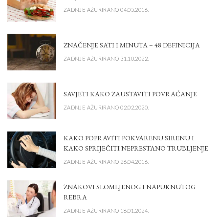
ZADNJE AŽURIRANO 04.05.2016.
ZNAČENJE SATI I MINUTA – 48 DEFINICIJA
ZADNJE AŽURIRANO 31.10.2022.
SAVJETI KAKO ZAUSTAVITI POVRAĆANJE
ZADNJE AŽURIRANO 02.02.2020.
KAKO POPRAVITI POKVARENU SIRENU I
KAKO SPRIJEČITI NEPRESTANO TRUBLJENJE
ZADNJE AŽURIRANO 26.04.2016.
ZNAKOVI SLOMLJENOG I NAPUKNUTOG
REBRA
ZADNJE AŽURIRANO 18.01.2024.