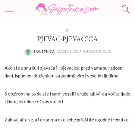
P
PJEVAČ-PJEVAČICA
SAVJETNICA
ZADNJE AŽURIRANO 09.09.2013.
POSTED
BY
Ako ste u snu čuli pjevača ili pjevačicu, pred vama su radosni
dani, ispunjeni druženjem sa zanimljivim i veselim ljudima.
S obzirom na to da ste i sami veseli i druželjubivi, da volite ljude
i život, okolina će i vas voljeti.
Zabavljajte se, a i drugima oko sebe priuštite ugodne trenutke!