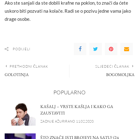
Ako ste sanjali da ste dobili krafne na poklon, to znači da ćete
uskoro biti pozvati na kolače. Radi se o pozivu jedne vama jako
drage osobe.
PODIJELI
PRETHODNI ČLANAK
SLJEDEĆI ČLANAK
GOLOTINJA
BOGOMOLJKA
POPULARNO
KAŠALJ – VRSTE KAŠLJA I KAKO GA
ZAUSTAVITI
ZADNJE AŽURIRANO 11.02.2020.
ŠTO ZNAČE ISTI BROJEVI NA SATU? (24