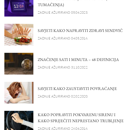
TUMAČENJA)
ZADNJE AŽURIRANO 05.04.2023.
SAVJETI KAKO NAPRAVITI ZDRAVI SENDVIČ
ZADNJE AŽURIRANO 04.05.2016.
ZNAČENJE SATI I MINUTA – 48 DEFINICIJA
ZADNJE AŽURIRANO 31.10.2022.
SAVJETI KAKO ZAUSTAVITI POVRAĆANJE
ZADNJE AŽURIRANO 02.02.2020.
KAKO POPRAVITI POKVARENU SIRENU I
KAKO SPRIJEČITI NEPRESTANO TRUBLJENJE
ZADNJE AŽURIRANO 26.04.2016.