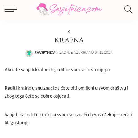
K
KRAFNA
ZADNJE AŽURIRANO 04.12.2017.
SAVJETNICA
POSTED
BY
Ako ste sanjali krafne dogodit će vam se nešto lijepo.
Raditi krafne u snu znači da ćete biti omiljeni u svom društvu i
zbog toga ćete se dobro osjećati.
Sanjati da jedete krafne u svom snu znači da vas očekuje sreća i
blagostanje.