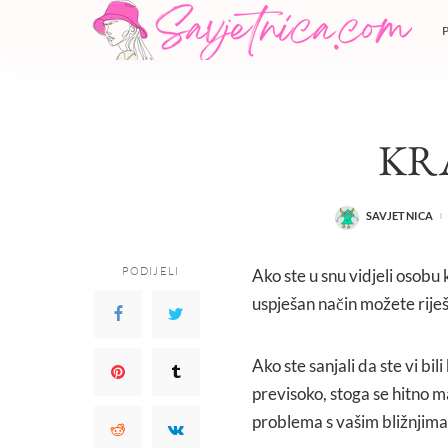
KR
SAVJETNICA
POSTED
BY
PODIJELI
Ako ste u snu vidjeli osobu k
uspješan način možete riješit
Ako ste sanjali da ste vi bil
previsoko, stoga se hitno ma
problema s vašim bližnjima 