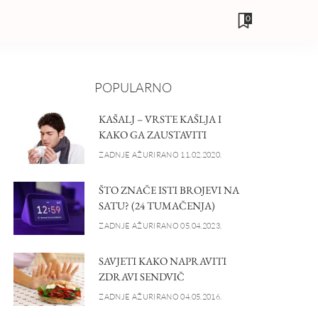
0
POPULARNO
KAŠALJ – VRSTE KAŠLJA I
KAKO GA ZAUSTAVITI
ZADNJE AŽURIRANO 11.02.2020.
ŠTO ZNAČE ISTI BROJEVI NA
SATU? (24 TUMAČENJA)
ZADNJE AŽURIRANO 05.04.2023.
SAVJETI KAKO NAPRAVITI
ZDRAVI SENDVIČ
ZADNJE AŽURIRANO 04.05.2016.