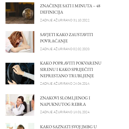
ZNAČENJE SATI I MINUTA – 48
DEFINICIJA
ZADNJE AŽURIRANO 31.10.2022.
SAVJETI KAKO ZAUSTAVITI
POVRAĆANJE
ZADNJE AŽURIRANO 02.02.2020.
KAKO POPRAVITI POKVARENU
SIRENU I KAKO SPRIJEČITI
NEPRESTANO TRUBLJENJE
ZADNJE AŽURIRANO 26.04.2016.
ZNAKOVI SLOMLJENOG I
NAPUKNUTOG REBRA
ZADNJE AŽURIRANO 18.01.2024.
KAKO SAZNATI SVOJ JMBG U