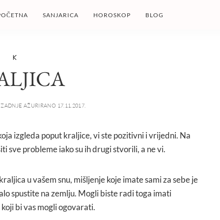
POČETNA
SANJARICA
HOROSKOP
BLOG
K
ALJICA
ZADNJE AŽURIRANO 17.11.2017.
oja izgleda poput kraljice, vi ste pozitivni i vrijedni. Na
i sve probleme iako su ih drugi stvorili, a ne vi.
i kraljica u vašem snu, mišljenje koje imate sami za sebe je
lo spustite na zemlju. Mogli biste radi toga imati
koji bi vas mogli ogovarati.