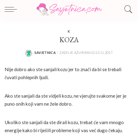
K
KOZA
SAVJETNICA
ZADNJE AŽURIRANO 23.11.2017.
POSTED
BY
Nije dobro ako ste sanjali kozu jer to znači da bi se trebali
čuvati pohlepnih ljudi.
Ako ste sanjali da ste vidjeli kozu, ne vjerujte svakome jer je
puno onih koji vam ne žele dobro.
Ukoliko ste sanjali da ste dirali kozu, trebat će vam mnogo
energije kako bi riješili probleme koji vas već dugo čekaju.