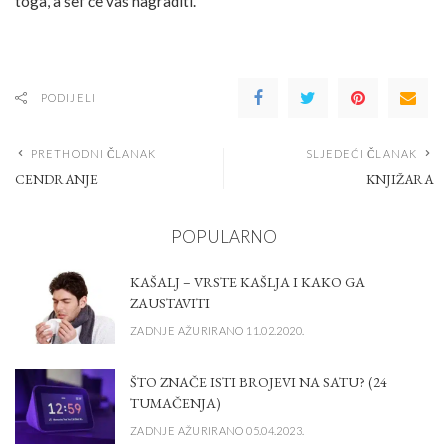
toga, a šef će vas nagraditi.
PODIJELI
PRETHODNI ČLANAK
SLJEDEĆI ČLANAK
CENDRANJE
KNJIŽARA
POPULARNO
KAŠALJ – VRSTE KAŠLJA I KAKO GA
ZAUSTAVITI
ZADNJE AŽURIRANO 11.02.2020.
ŠTO ZNAČE ISTI BROJEVI NA SATU? (24
TUMAČENJA)
ZADNJE AŽURIRANO 05.04.2023.