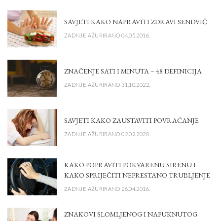
SAVJETI KAKO NAPRAVITI ZDRAVI SENDVIČ
ZADNJE AŽURIRANO 04.05.2016.
ZNAČENJE SATI I MINUTA – 48 DEFINICIJA
ZADNJE AŽURIRANO 31.10.2022.
SAVJETI KAKO ZAUSTAVITI POVRAĆANJE
ZADNJE AŽURIRANO 02.02.2020.
KAKO POPRAVITI POKVARENU SIRENU I
KAKO SPRIJEČITI NEPRESTANO TRUBLJENJE
ZADNJE AŽURIRANO 26.04.2016.
ZNAKOVI SLOMLJENOG I NAPUKNUTOG