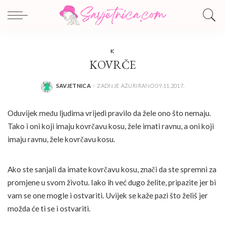
K
KOVRČE
SAVJETNICA
ZADNJE AŽURIRANO 09.11.2017.
POSTED
BY
Oduvijek među ljudima vrijedi pravilo da žele ono što nemaju.
Tako i oni koji imaju kovrčavu kosu, žele imati ravnu, a oni koji
imaju ravnu, žele kovrčavu kosu.
Ako ste sanjali da imate kovrčavu kosu, znači da ste spremni za
promjene u svom životu. Iako ih već dugo želite, pripazite jer bi
vam se one mogle i ostvariti. Uvijek se kaže pazi što želiš jer
možda će ti se i ostvariti.