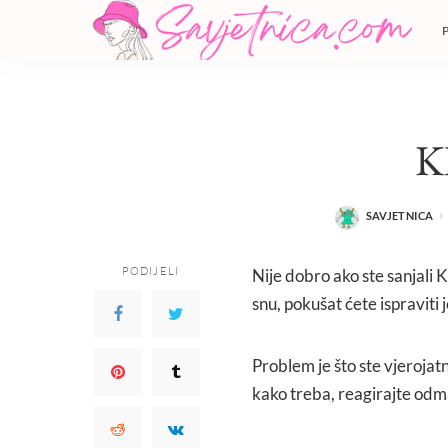
K
SAVJETNICA
POSTED
BY
PODIJELI
Nije dobro ako ste sanjali Ki
snu, pokušat ćete ispraviti j
Problem je što ste vjerojat
kako treba, reagirajte odm