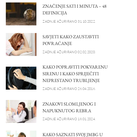
ZNAČENJE SATI I MINUTA – 48
DEFINICIJA
ZADNJE AŽURIRANO 31.10.2022.
SAVJETI KAKO ZAUSTAVITI
POVRAĆANJE
ZADNJE AŽURIRANO 02.02.2020.
KAKO POPRAVITI POKVARENU
SIRENU I KAKO SPRIJEČITI
NEPRESTANO TRUBLJENJE
ZADNJE AŽURIRANO 26.04.2016.
ZNAKOVI SLOMLJENOG I
NAPUKNUTOG REBRA
ZADNJE AŽURIRANO 18.01.2024.
KAKO SAZNATI SVOJ JMBG U