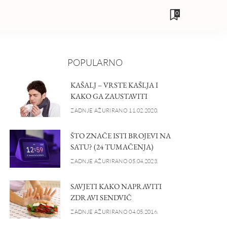
0
POPULARNO
KAŠALJ – VRSTE KAŠLJA I
KAKO GA ZAUSTAVITI
ZADNJE AŽURIRANO 11.02.2020.
ŠTO ZNAČE ISTI BROJEVI NA
SATU? (24 TUMAČENJA)
ZADNJE AŽURIRANO 05.04.2023.
SAVJETI KAKO NAPRAVITI
ZDRAVI SENDVIČ
ZADNJE AŽURIRANO 04.05.2016.