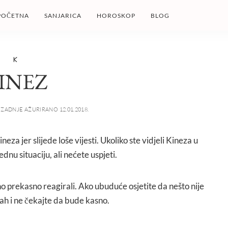
POČETNA
SANJARICA
HOROSKOP
BLOG
K
INEZ
ZADNJE AŽURIRANO 12.01.2018.
neza jer slijede loše vijesti. Ukoliko ste vidjeli Kineza u
ednu situaciju, ali nećete uspjeti.
no prekasno reagirali. Ako ubuduće osjetite da nešto nije
ah i ne čekajte da bude kasno.