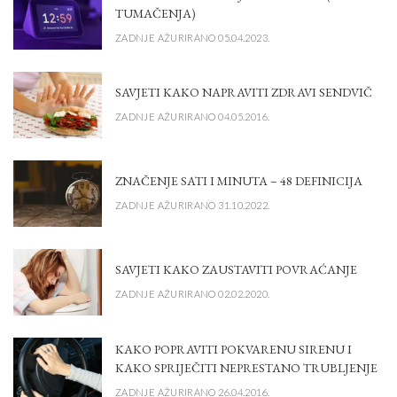
TUMAČENJA)
ZADNJE AŽURIRANO 05.04.2023.
SAVJETI KAKO NAPRAVITI ZDRAVI SENDVIČ
ZADNJE AŽURIRANO 04.05.2016.
ZNAČENJE SATI I MINUTA – 48 DEFINICIJA
ZADNJE AŽURIRANO 31.10.2022.
SAVJETI KAKO ZAUSTAVITI POVRAĆANJE
ZADNJE AŽURIRANO 02.02.2020.
KAKO POPRAVITI POKVARENU SIRENU I
KAKO SPRIJEČITI NEPRESTANO TRUBLJENJE
ZADNJE AŽURIRANO 26.04.2016.