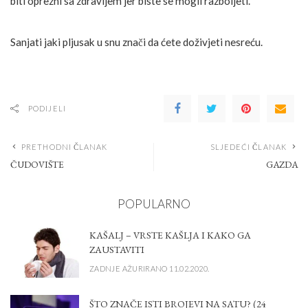
biti oprezni sa zdravljem jer biste se mogli razboljeti.
Sanjati jaki pljusak u snu znači da ćete doživjeti nesreću.
PODIJELI
PRETHODNI ČLANAK
SLJEDEĆI ČLANAK
ČUDOVIŠTE
GAZDA
POPULARNO
KAŠALJ – VRSTE KAŠLJA I KAKO GA
ZAUSTAVITI
ZADNJE AŽURIRANO 11.02.2020.
ŠTO ZNAČE ISTI BROJEVI NA SATU? (24