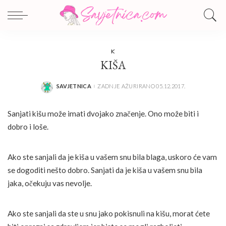
K
KIŠA
SAVJETNICA
ZADNJE AŽURIRANO 05.12.2017.
POSTED
BY
Sanjati kišu može imati dvojako značenje. Ono može biti i
dobro i loše.
Ako ste sanjali da je kiša u vašem snu bila blaga, uskoro će vam
se dogoditi nešto dobro. Sanjati da je kiša u vašem snu bila
jaka, očekuju vas nevolje.
Ako ste sanjali da ste u snu jako pokisnuli na kišu, morat ćete