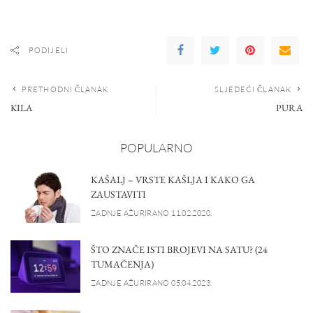
PODIJELI
PRETHODNI ČLANAK
SLJEDEĆI ČLANAK
KILA
PURA
POPULARNO
KAŠALJ – VRSTE KAŠLJA I KAKO GA
ZAUSTAVITI
ZADNJE AŽURIRANO 11.02.2020.
ŠTO ZNAČE ISTI BROJEVI NA SATU? (24
TUMAČENJA)
ZADNJE AŽURIRANO 05.04.2023.