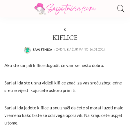
K
KIFLICE
ZADNJE AŽURIRANO 16.01.2018.
SAVJETNICA
POSTED
BY
Ako ste sanjali kiflice dogodit će vam se nešto dobro.
Sanjati da ste u snu vidjeli kiflice znači za vas sreću zbog jedne
sretne vijesti koju ćete uskoro primiti.
Sanjati da jedete kiflice u snu znači da ćete si morati uzeti malo
vremena kako biste se od svega oporavili. Na kraju ćete uspjeti
u tome.