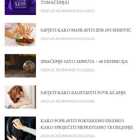
TUMAČENJA)
ZADNJE AŽURIRANO 05.04.2023.
SAVJETI KAKO NAPRAVITI ZDRAVI SENDVIČ
ZADNJE AŽURIRANO 04.05.2016.
ZNAČENJE SATI I MINUTA – 48 DEFINICIJA
ZADNJE AŽURIRANO 31.10.2022.
SAVJETI KAKO ZAUSTAVITI POVRAĆANJE
ZADNJE AŽURIRANO 02.02.2020.
KAKO POPRAVITI POKVARENU SIRENU I
KAKO SPRIJEČITI NEPRESTANO TRUBLJENJE
ZADNJE AŽURIRANO 26.04.2016.