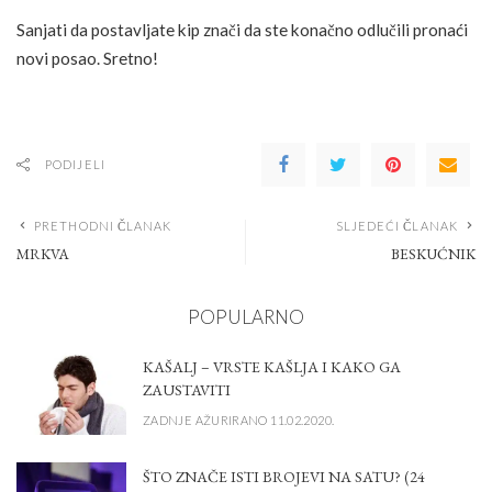
Sanjati da postavljate kip znači da ste konačno odlučili pronaći
novi posao. Sretno!
PODIJELI
PRETHODNI ČLANAK
SLJEDEĆI ČLANAK
MRKVA
BESKUĆNIK
POPULARNO
KAŠALJ – VRSTE KAŠLJA I KAKO GA
ZAUSTAVITI
ZADNJE AŽURIRANO 11.02.2020.
ŠTO ZNAČE ISTI BROJEVI NA SATU? (24