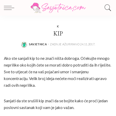
K
KIP
SAVJETNICA
ZADNJE AŽURIRANO 24.11.2017.
POSTED
BY
Ako ste sanjali kip to ne znači ništa dobroga. Očekujte mnogo
neprilike oko kojih ćete se morati dobro potruditi da ih riješite.
Sve to utjecat će na vaš pojačani umor i smanjenu
koncentraciju. Velik broj ideja nećete moći realizirati upravo
radi ovih neprilika.
Sanjati da ste srušili kip znači da se bojite kako će proći jedan
poslovni sastanak koji vam je jako važan.