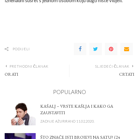
iznenadni susret s jednom osobom koju dugo niste vidjeli.
PODIJELI
PRETHODNI ČLANAK
SLJEDEĆI ČLANAK
ORATI
CRTATI
POPULARNO
KAŠALJ – VRSTE KAŠLJA I KAKO GA
ZAUSTAVITI
ZADNJE AŽURIRANO 11.02.2020.
ŠTO ZNAČE ISTI BROJEVI NA SATU? (24