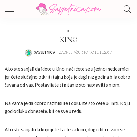
K
KINO
SAVJETNICA
ZADNJE AŽURIRANO 13.11.2017.
POSTED
BY
Ako ste sanjali da idete u kino, naći ćete se u jednoj nedoumici
jer ćete slučajno otkriti tajnu koja je dugi niz godina bila dobro
čuvana od vas. Postavljate si pitanje što napraviti s njom.
Na vama je da dobro razmislite i odlučite što ćete učiniti. Koju
god odluku donesete, bit će sve u redu.
Ako ste sanjali da kupujete karte za kino, dogodit će vam se