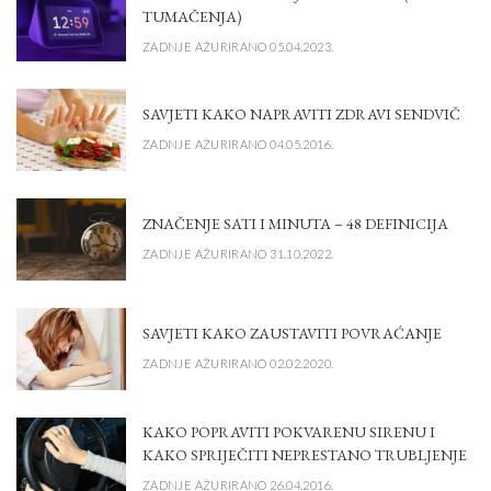
TUMAČENJA)
ZADNJE AŽURIRANO 05.04.2023.
SAVJETI KAKO NAPRAVITI ZDRAVI SENDVIČ
ZADNJE AŽURIRANO 04.05.2016.
ZNAČENJE SATI I MINUTA – 48 DEFINICIJA
ZADNJE AŽURIRANO 31.10.2022.
SAVJETI KAKO ZAUSTAVITI POVRAĆANJE
ZADNJE AŽURIRANO 02.02.2020.
KAKO POPRAVITI POKVARENU SIRENU I
KAKO SPRIJEČITI NEPRESTANO TRUBLJENJE
ZADNJE AŽURIRANO 26.04.2016.