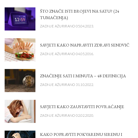
ŠTO ZNAČE ISTI BROJEVI NA SATU? (24
TUMAČENJA)
ZADNJE AŽURIRANO 05.04.2023.
SAVJETI KAKO NAPRAVITI ZDRAVI SENDVIČ
ZADNJE AŽURIRANO 04.05.2016.
ZNAČENJE SATI I MINUTA – 48 DEFINICIJA
ZADNJE AŽURIRANO 31.10.2022.
SAVJETI KAKO ZAUSTAVITI POVRAĆANJE
ZADNJE AŽURIRANO 02.02.2020.
KAKO POPRAVITI POKVARENU SIRENU I