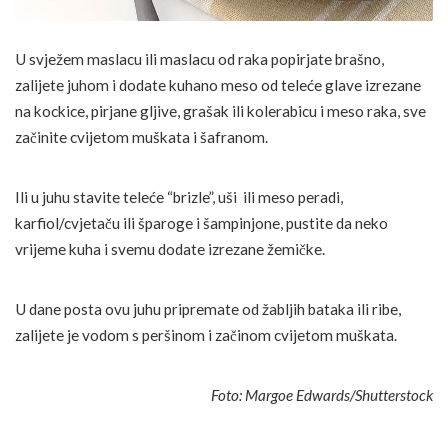
U svježem maslacu ili maslacu od raka popirjate brašno,
zalijete juhom i dodate kuhano meso od teleće glave izrezane
na kockice, pirjane gljive, grašak ili kolerabicu i meso raka, sve
začinite cvijetom muškata i šafranom.
Ili u juhu stavite teleće “brizle”, uši ili meso peradi,
karfiol/cvjetaču ili šparoge i šampinjone, pustite da neko
vrijeme kuha i svemu dodate izrezane žemičke.
U dane posta ovu juhu pripremate od žabljih bataka ili ribe,
zalijete je vodom s peršinom i začinom cvijetom muškata.
Foto: Margoe Edwards/Shutterstock