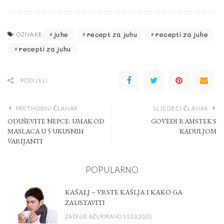
juhe
recept za juhu
recepti za juhe
OZNAKE
recepti za juhu
PODIJELI
PRETHODNI ČLANAK
SLJEDEĆI ČLANAK
ODUŠEVITE NEPCE: UMAK OD
GOVEĐI RAMSTEK S
MASLACA U 5 UKUSNIH
KADULJOM
VARIJANTI
POPULARNO
KAŠALJ – VRSTE KAŠLJA I KAKO GA
ZAUSTAVITI
ZADNJE AŽURIRANO 11.02.2020.