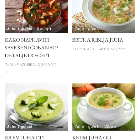
Juhe i gulaši
Recepti
Juhe i gulaši
KAKO NAPRAVITI
BISTRA RIBLJA JUHA
SAVRŠENI ČOBANAC?
ZADNJE AŽURIRANO 06.07.2022.
DETALJNI RECEPT
ZADNJE AŽURIRANO 09.10.2024.
Juhe i gulaši
Juhe i gulaši
Video
KREM JUHA OD
KREM JUHA OD