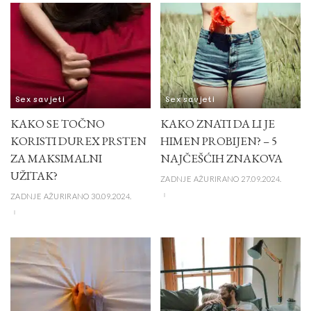
Sex savjeti
Sex savjeti
KAKO SE TOČNO
KAKO ZNATI DA LI JE
KORISTI DUREX PRSTEN
HIMEN PROBIJEN? – 5
ZA MAKSIMALNI
NAJČEŠĆIH ZNAKOVA
UŽITAK?
ZADNJE AŽURIRANO 27.09.2024.
ZADNJE AŽURIRANO 30.09.2024.