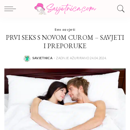
Sex savjeti
PRVI SEKS S NOVOM CUROM – SAVJETI
I PREPORUKE
SAVJETNICA
ZADNJE AŽURIRANO 24.04.2024.
POSTED
BY