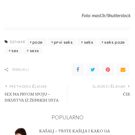
Foto: mast3r/Shutterstock
poze
prvi seks
seks
seks poze
OZNAKE
sex
sexs
PODIJELI
PRETHODNI ČLANAK
SLJEDEĆI ČLANAK
SEX NA PRVOM SPOJU –
ČIR
ISKUSTVA IZ ŽENSKIH USTA
POPULARNO
KAŠALJ – VRSTE KAŠLJA I KAKO GA