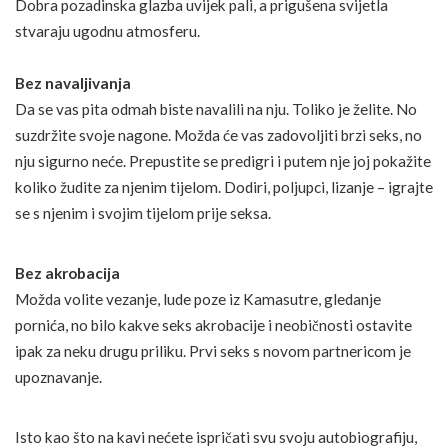
Dobra pozadinska glazba uvijek pali, a prigušena svijetla
stvaraju ugodnu atmosferu.
Bez navaljivanja
Da se vas pita odmah biste navalili na nju. Toliko je želite. No
suzdržite svoje nagone. Možda će vas zadovoljiti brzi seks, no
nju sigurno neće. Prepustite se predigri i putem nje joj pokažite
koliko žudite za njenim tijelom. Dodiri, poljupci, lizanje – igrajte
se s njenim i svojim tijelom prije seksa.
Bez akrobacija
Možda volite vezanje, lude poze iz Kamasutre, gledanje
pornića, no bilo kakve seks akrobacije i neobičnosti ostavite
ipak za neku drugu priliku. Prvi seks s novom partnericom je
upoznavanje.
Isto kao što na kavi nećete ispričati svu svoju autobiografiju,