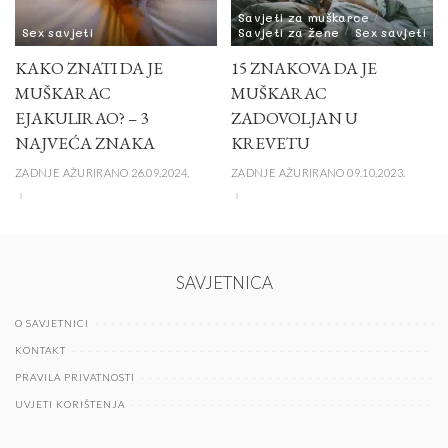
Savjeti za muškarce
Sex savjeti
Savjeti za žene
Sex savjeti
KAKO ZNATI DA JE
15 ZNAKOVA DA JE
MUŠKARAC
MUŠKARAC
EJAKULIRAO? – 3
ZADOVOLJAN U
NAJVEĆA ZNAKA
KREVETU
ZADNJE AŽURIRANO 26.09.2024.
ZADNJE AŽURIRANO 09.10.2023.
SAVJETNICA
O SAVJETNICI
KONTAKT
PRAVILA PRIVATNOSTI
UVJETI KORIŠTENJA