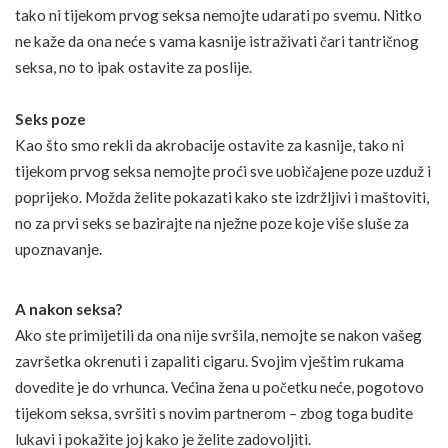
tako ni tijekom prvog seksa nemojte udarati po svemu. Nitko
ne kaže da ona neće s vama kasnije istraživati čari tantričnog
seksa, no to ipak ostavite za poslije.
Seks poze
Kao što smo rekli da akrobacije ostavite za kasnije, tako ni
tijekom prvog seksa nemojte proći sve uobičajene poze uzduž i
poprijeko. Možda želite pokazati kako ste izdržljivi i maštoviti,
no za prvi seks se bazirajte na nježne poze koje više sluše za
upoznavanje.
A nakon seksa?
Ako ste primijetili da ona nije svršila, nemojte se nakon vašeg
završetka okrenuti i zapaliti cigaru. Svojim vještim rukama
dovedite je do vrhunca. Većina žena u početku neće, pogotovo
tijekom seksa, svršiti s novim partnerom – zbog toga budite
lukavi i pokažite joj kako je želite zadovoljiti.