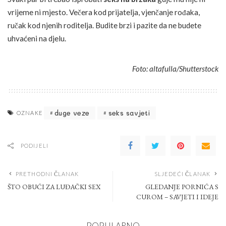
vrijeme ni mjesto. Večera kod prijatelja, vjenčanje rođaka,
ručak kod njenih roditelja. Budite brzi i pazite da ne budete
uhvaćeni na djelu.
Foto: altafulla/Shutterstock
duge veze
seks savjeti
OZNAKE
PODIJELI
PRETHODNI ČLANAK
SLJEDEĆI ČLANAK
ŠTO OBUĆI ZA LUĐAČKI SEX
GLEDANJE PORNIĆA S
CUROM – SAVJETI I IDEJE
POPULARNO