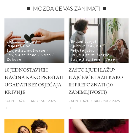
MOŽDA ĆE VAS ZANIMATI
Ljubavni savjeti
Bračni savjeti
Prijateljstvo
Ljubavni savjeti
Savjeti za muškarce
Prijateljstvo
Savjeti za žene
Veze
Savjeti za muškarce
Zabava
Savjeti za žene
Veze
10 JEDNOSTAVNIH
ZAŠTO LJUDI LAŽU?
NAČINA KAKO PRESTATI
NAJČEŠĆE LAŽI I KAKO
UGAĐATI BEZ OSJEĆAJA
IH PREPOZNATI (10
KRIVNJE
ZANIMLJIVOSTI)
ZADNJE AŽURIRANO 16.03.2026.
ZADNJE AŽURIRANO 20.06.2025.