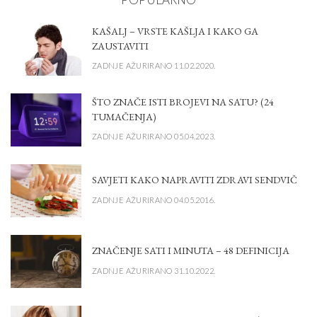
KAŠALJ – VRSTE KAŠLJA I KAKO GA
ZAUSTAVITI
ZADNJE AŽURIRANO 11.02.2020.
ŠTO ZNAČE ISTI BROJEVI NA SATU? (24
TUMAČENJA)
ZADNJE AŽURIRANO 05.04.2023.
SAVJETI KAKO NAPRAVITI ZDRAVI SENDVIČ
ZADNJE AŽURIRANO 04.05.2016.
ZNAČENJE SATI I MINUTA – 48 DEFINICIJA
ZADNJE AŽURIRANO 31.10.2022.