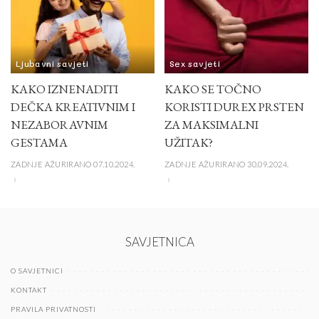
Ljubavni savjeti
Sex savjeti
KAKO IZNENADITI
KAKO SE TOČNO
DEČKA KREATIVNIM I
KORISTI DUREX PRSTEN
NEZABORAVNIM
ZA MAKSIMALNI
GESTAMA
UŽITAK?
ZADNJE AŽURIRANO 07.10.2024.
ZADNJE AŽURIRANO 30.09.2024.
SAVJETNICA
O SAVJETNICI
KONTAKT
PRAVILA PRIVATNOSTI