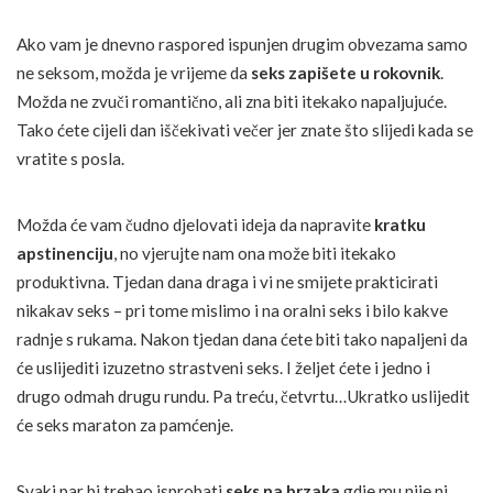
Ako vam je dnevno raspored ispunjen drugim obvezama samo
ne seksom, možda je vrijeme da
seks zapišete u rokovnik
.
Možda ne zvuči romantično, ali zna biti itekako napaljujuće.
Tako ćete cijeli dan iščekivati večer jer znate što slijedi kada se
vratite s posla.
Možda će vam čudno djelovati ideja da napravite
kratku
apstinenciju
, no vjerujte nam ona može biti itekako
produktivna. Tjedan dana draga i vi ne smijete prakticirati
nikakav seks – pri tome mislimo i na oralni seks i bilo kakve
radnje s rukama. Nakon tjedan dana ćete biti tako napaljeni da
će uslijediti izuzetno strastveni seks. I željet ćete i jedno i
drugo odmah drugu rundu. Pa treću, četvrtu…Ukratko uslijedit
će seks maraton za pamćenje.
Svaki par bi trebao isprobati
seks na brzaka
gdje mu nije ni