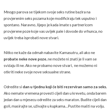
Mnogo parova se tijekom svoje seks rutine bazira na
provjerenim seks pozama koje modificiraju tek usputno i
spontano. Naravno, lijepo je kada imate s partnericom
provjerene poze koje vas uvijek pale i dovode do vrhunca, no
uvijek treba isprobati nove stvari.
Nitko ne kaže da odmah nabavite Kamasutru, ali ako ne
probate neke nove poze
, ne možete ni znati je li vam se
sviđaju ili ne. Ako ne probamo nove stvari, ne možemo ni
otkriti neke svoje nove seksualne strane.
Odredite si
dan u tjednu koji će biti rezerviran samo za seks.
Ako nemate vremena provesti cijeli dan u krevetu, onda barem
jedan dan u mjesecu odredite za seks maraton. Budite cijeli dan
goli, masirajte se, uživajte u kupkama…Pustite mašti na volju.