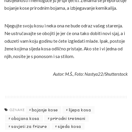
nasljednosti i nemoguće ju je spriječiti. Ženama se preporučuje
bojanje kose prirodnim bojama, a izbjegavanje kemikalija.
Njegujte svoju kosu i neka ona ne bude odraz vašeg starenja.
Ne ustručavajte se obojiti je jer će ona tako dobiti novi sjaj, a i
oduzeti vam koju godinu te ćete izgledati mlađe. Ipak, postoje
žene kojima sijeda kosa odlično pristaje. Ako ste i vi jedna od
njih, nosite je s ponosom i sa stilom.
Autor: M.Š., Foto: Nastya22/Shutterstock
bojanje kose
lijepa kosa
OZNAKE
obojana kosa
prirodni tretmani
savjeti za frizure
sijeda kosa