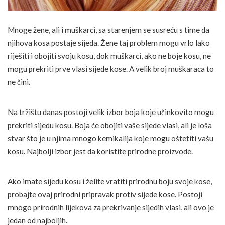
Mnoge žene, ali i muškarci, sa starenjem se susreću s time da
njihova kosa postaje sijeda. Žene taj problem mogu vrlo lako
riješiti i obojiti svoju kosu, dok muškarci, ako ne boje kosu, ne
mogu prekriti prve vlasi sijede kose. A velik broj muškaraca to
ne čini.
Na tržištu danas postoji velik izbor boja koje učinkovito mogu
prekriti sijedu kosu. Boja će obojiti vaše sijede vlasi, ali je loša
stvar što je u njima mnogo kemikalija koje mogu oštetiti vašu
kosu. Najbolji izbor jest da koristite prirodne proizvode.
Ako imate sijedu kosu i želite vratiti prirodnu boju svoje kose,
probajte ovaj prirodni pripravak protiv sijede kose. Postoji
mnogo prirodnih lijekova za prekrivanje sijedih vlasi, ali ovo je
jedan od najboljih.