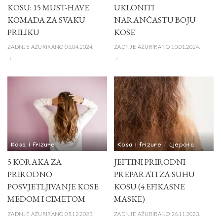
KOSU: 15 MUST-HAVE
UKLONITI
KOMADA ZA SVAKU
NARANČASTU BOJU
PRILIKU
KOSE
ZADNJE AŽURIRANO 05.04.2024.
ZADNJE AŽURIRANO 10.01.2024.
Kosa i frizure
Kosa i frizure
Ljepota
5 KORAKA ZA
JEFTINI PRIRODNI
PRIRODNO
PREPARATI ZA SUHU
POSVJETLJIVANJE KOSE
KOSU (4 EFIKASNE
MEDOM I CIMETOM
MASKE)
ZADNJE AŽURIRANO 05.12.2023.
ZADNJE AŽURIRANO 26.11.2023.