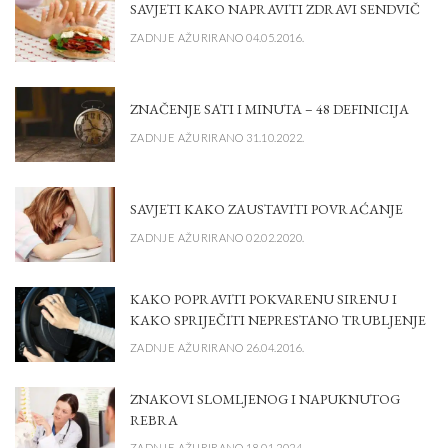
SAVJETI KAKO NAPRAVITI ZDRAVI SENDVIČ
ZADNJE AŽURIRANO 04.05.2016.
ZNAČENJE SATI I MINUTA – 48 DEFINICIJA
ZADNJE AŽURIRANO 31.10.2022.
SAVJETI KAKO ZAUSTAVITI POVRAĆANJE
ZADNJE AŽURIRANO 02.02.2020.
KAKO POPRAVITI POKVARENU SIRENU I
KAKO SPRIJEČITI NEPRESTANO TRUBLJENJE
ZADNJE AŽURIRANO 26.04.2016.
ZNAKOVI SLOMLJENOG I NAPUKNUTOG
REBRA
ZADNJE AŽURIRANO 18.01.2024.