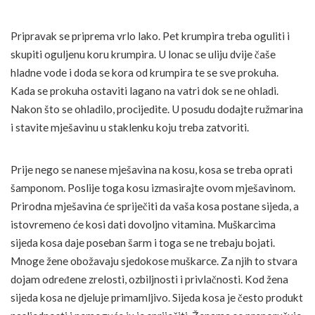
Pripravak se priprema vrlo lako. Pet krumpira treba oguliti i
skupiti oguljenu koru krumpira. U lonac se uliju dvije čaše
hladne vode i doda se kora od krumpira te se sve prokuha.
Kada se prokuha ostaviti lagano na vatri dok se ne ohladi.
Nakon što se ohladilo, procijedite. U posudu dodajte ružmarina
i stavite mješavinu u staklenku koju treba zatvoriti.
Prije nego se nanese mješavina na kosu, kosa se treba oprati
šamponom. Poslije toga kosu izmasirajte ovom mješavinom.
Prirodna mješavina će spriječiti da vaša kosa postane sijeda, a
istovremeno će kosi dati dovoljno vitamina. Muškarcima
sijeda kosa daje poseban šarm i toga se ne trebaju bojati.
Mnoge žene obožavaju sjedokose muškarce. Za njih to stvara
dojam određene zrelosti, ozbiljnosti i privlačnosti. Kod žena
sijeda kosa ne djeluje primamljivo. Sijeda kosa je često produkt