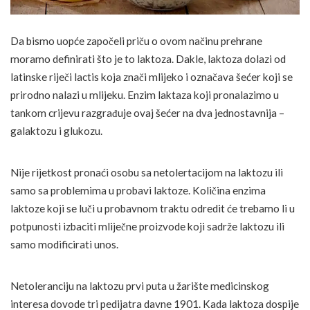
Da bismo uopće započeli priču o ovom načinu prehrane
moramo definirati što je to laktoza. Dakle, laktoza dolazi od
latinske riječi lactis koja znači mlijeko i označava šećer koji se
prirodno nalazi u mlijeku. Enzim laktaza koji pronalazimo u
tankom crijevu razgrađuje ovaj šećer na dva jednostavnija –
galaktozu i glukozu.
Nije rijetkost pronaći osobu sa netolertacijom na laktozu ili
samo sa problemima u probavi laktoze. Količina enzima
laktoze koji se luči u probavnom traktu odredit će trebamo li u
potpunosti izbaciti mliječne proizvode koji sadrže laktozu ili
samo modificirati unos.
Netoleranciju na laktozu prvi puta u žarište medicinskog
interesa dovode tri pedijatra davne 1901. Kada laktoza dospije