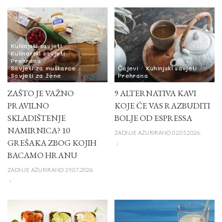
Kuhinjski savjeti
Kulinarski savjeti
Prehrana
Savjeti za muškarce
Čajevi
Kuhinjski savjeti
Savjeti za žene
Prehrana
ZAŠTO JE VAŽNO
9 ALTERNATIVA KAVI
PRAVILNO
KOJE ĆE VAS RAZBUDITI
SKLADIŠTENJE
BOLJE OD ESPRESSA
NAMIRNICA? 10
ZADNJE AŽURIRANO 02.05.2026.
GREŠAKA ZBOG KOJIH
BACAMO HRANU
ZADNJE AŽURIRANO 29.07.2026.