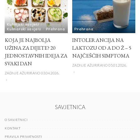
Kuhinjski savjeti
Kulinarski savjeti
Prehrana
Prehrana
KOJA JE NAJBOLJA
INTOLERANCIJA NA
UŽINA ZA DIJETE? 20
LAKTOZU OD A DO Ž – 5
JEDNOSTAVNIH IDEJA ZA
NAJČEŠĆIH SIMPTOMA
SVAKI DAN
ZADNJE AŽURIRANO 05.01.2026.
ZADNJE AŽURIRANO 03.04.2026.
SAVJETNICA
O SAVJETNICI
KONTAKT
PRAVILA PRIVATNOSTI