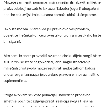
Možete zamijeniti punomasni sir sviježim ili nabaviti mliječne
proizvode koji ne sadrže laktozu. Također jogurti obogačeni
dobrim bakterijskim kulturama pomažu ublažiti simptome.
Iako ste možda uvjereni da je upravo ovo vaš problem,
posjetite liječnika koji će provesti kontrolirani test kako biste
bili sigurni.
Ako sami krenete provoditi ovu medicinsku dijetu mogli biste
si učiniti više štete nego koristi, jer bi naglo izbacivanje
mliječnih proitzvoda može rezultirati nedostatkom kalcija
unutar organiznma, pa je potrebno pravovremno razmisliti o
suplementima.
Stoga ako vam se često ponavljaju navedene probavne
smetnje, počnite pažljivije pratiti reakciju svoga tijela na