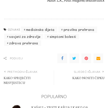
Autor: L.K., Foto: magone/Shutterstock
medicinska dijeta
pravilna prehrana
OZNAKE
savjeti za zdravlje
simptomi bolesti
zdrava prehrana
PODIJELI
PRETHODNI ČLANAK
SLJEDEĆI ČLANAK
KAKO SPRIJEČITI
KAKO NOSITI ČIPKU
NESVJESTICU
POPULARNO
KAŠALJ – VRSTE KAŠLJA I KAKO GA