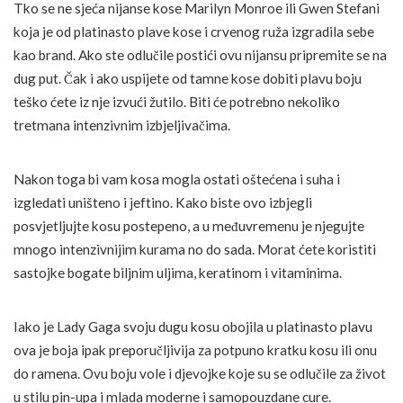
Tko se ne sjeća nijanse kose Marilyn Monroe ili Gwen Stefani
koja je od platinasto plave kose i crvenog ruža izgradila sebe
kao brand. Ako ste odlučile postići ovu nijansu pripremite se na
dug put. Čak i ako uspijete od tamne kose dobiti plavu boju
teško ćete iz nje izvući žutilo. Biti će potrebno nekoliko
tretmana intenzivnim izbjeljivačima.
Nakon toga bi vam kosa mogla ostati oštećena i suha i
izgledati uništeno i jeftino. Kako biste ovo izbjegli
posvjetljujte kosu postepeno, a u međuvremenu je njegujte
mnogo intenzivnijim kurama no do sada. Morat ćete koristiti
sastojke bogate biljnim uljima, keratinom i vitaminima.
Iako je Lady Gaga svoju dugu kosu obojila u platinasto plavu
ova je boja ipak preporučljivija za potpuno kratku kosu ili onu
do ramena. Ovu boju vole i djevojke koje su se odlučile za život
u stilu pin-upa i mlada moderne i samopouzdane cure.