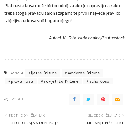
Platinasta kosa može biti neodoljiva ako je napravljena kako
treba stoga pravac u salon i zapamtite prvo i najveće pravilo:
Izbjeljivana kosa voli bogatu njegu!
Autor:L.K., Foto: carlo dapino/Shutterstock
ljetne frizure
moderne frizure
OZNAKE
plava kosa
savjeti za frizure
suha kosa
PODIJELI
PRETHODNI ČLANAK
SLJEDEĆI ČLANAK
PRETPOROĐAJNA DEPRESIJA
FENIRANJE NA ČETKU