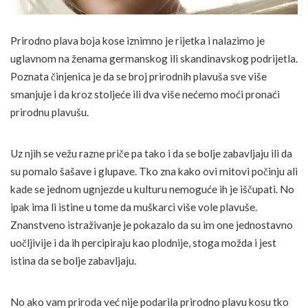
Prirodno plava boja kose iznimno je rijetka i nalazimo je
uglavnom na ženama germanskog ili skandinavskog podrijetla.
Poznata činjenica je da se broj prirodnih plavuša sve više
smanjuje i da kroz stoljeće ili dva više nećemo moći pronaći
prirodnu plavušu.
Uz njih se vežu razne priče pa tako i da se bolje zabavljaju ili da
su pomalo šašave i glupave. Tko zna kako ovi mitovi počinju ali
kade se jednom ugnjezde u kulturu nemoguće ih je iščupati. No
ipak ima li istine u tome da muškarci više vole plavuše.
Znanstveno istraživanje je pokazalo da su im one jednostavno
uočljivije i da ih percipiraju kao plodnije, stoga možda i jest
istina da se bolje zabavljaju.
No ako vam priroda već nije podarila prirodno plavu kosu tko