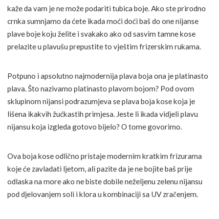
kaže da vam je ne može podariti tubica boje. Ako ste prirodno
crnka sumnjamo da ćete ikada moći doći baš do one nijanse
plave boje koju želite i svakako ako od sasvim tamne kose
prelazite u plavušu prepustite to vještim frizerskim rukama.
Potpuno i apsolutno najmodernija plava boja ona je platinasto
plava. Što nazivamo platinasto plavom bojom? Pod ovom
sklupinom nijansi podrazumjeva se plava boja kose koja je
lišena ikakvih žućkastih primjesa. Jeste li ikada vidjeli plavu
nijansu koja izgleda gotovo bijelo? O tome govorimo.
Ova boja kose odlično pristaje modernim kratkim frizurama
koje će zavladati ljetom, ali pazite da je ne bojite baš prije
odlaska na more ako ne biste dobile neželjenu zelenu nijansu
pod djelovanjem soli i klora u kombinaciji sa UV zračenjem.