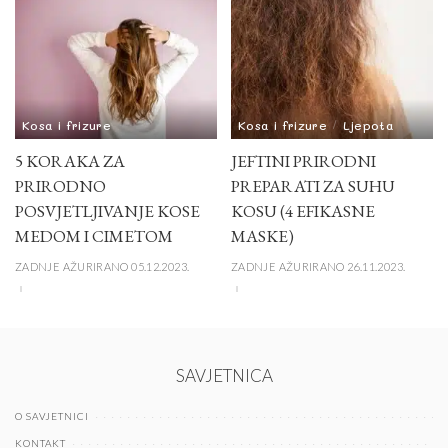
Kosa i frizure
Kosa i frizure
Ljepota
5 KORAKA ZA
JEFTINI PRIRODNI
PRIRODNO
PREPARATI ZA SUHU
POSVJETLJIVANJE KOSE
KOSU (4 EFIKASNE
MEDOM I CIMETOM
MASKE)
ZADNJE AŽURIRANO 05.12.2023.
ZADNJE AŽURIRANO 26.11.2023.
SAVJETNICA
O SAVJETNICI
KONTAKT