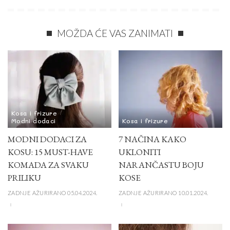
MOŽDA ĆE VAS ZANIMATI
Kosa i frizure
Modni dodaci
Kosa i frizure
MODNI DODACI ZA
7 NAČINA KAKO
KOSU: 15 MUST-HAVE
UKLONITI
KOMADA ZA SVAKU
NARANČASTU BOJU
PRILIKU
KOSE
ZADNJE AŽURIRANO 05.04.2024.
ZADNJE AŽURIRANO 10.01.2024.