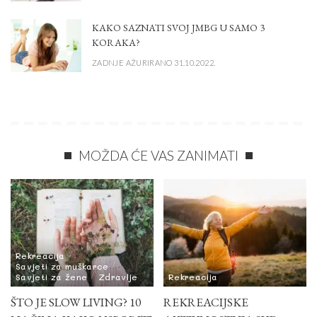
KAKO SAZNATI SVOJ JMBG U SAMO 3
KORAKA?
ZADNJE AŽURIRANO 31.10.2022.
MOŽDA ĆE VAS ZANIMATI
Rekreacija
Savjeti za muškarce
Savjeti za žene
Zdravlje
Rekreacija
ŠTO JE SLOW LIVING? 10
REKREACIJSKE