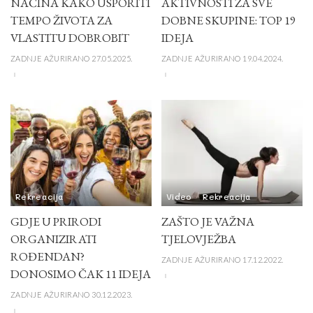
NAČINA KAKO USPORITI
AKTIVNOSTI ZA SVE
TEMPO ŽIVOTA ZA
DOBNE SKUPINE: TOP 19
VLASTITU DOBROBIT
IDEJA
ZADNJE AŽURIRANO 27.05.2025.
ZADNJE AŽURIRANO 19.04.2024.
Rekreacija
Video
Rekreacija
GDJE U PRIRODI
ZAŠTO JE VAŽNA
ORGANIZIRATI
TJELOVJEŽBA
ROĐENDAN?
ZADNJE AŽURIRANO 17.12.2022.
DONOSIMO ČAK 11 IDEJA
ZADNJE AŽURIRANO 30.12.2023.