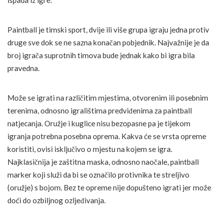
ispada iz igre.
Paintball je timski sport, dvije ili više grupa igraju jedna protiv
druge sve dok se ne sazna konačan pobjednik. Najvažnije je da
broj igrača suprotnih timova bude jednak kako bi igra bila
pravedna.
Može se igrati na različitim mjestima, otvorenim ili posebnim
terenima, odnosno igralištima predviđenima za paintball
natjecanja. Oružje i kuglice nisu bezopasne pa je tijekom
igranja potrebna posebna oprema. Kakva će se vrsta opreme
koristiti, ovisi isključivo o mjestu na kojem se igra.
Najklasičnija je zaštitna maska, odnosno naočale, paintball
marker koji služi da bi se označilo protivnika te streljivo
(oružje) s bojom. Bez te opreme nije dopušteno igrati jer može
doći do ozbiljnog ozljeđivanja.