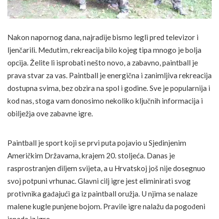
Nakon napornog dana, najradije bismo legli pred televizor i
ljenčarili. Međutim, rekreacija bilo kojeg tipa mnogo je bolja
opcija. Želite li isprobati nešto novo, a zabavno, paintball je
prava stvar za vas. Paintball je energična i zanimljiva rekreacija
dostupna svima, bez obzira na spol i godine. Sve je popularnija i
kod nas, stoga vam donosimo nekoliko ključnih informacija i
obilježja ove zabavne igre.
Paintball je sport koji se prvi puta pojavio u Sjedinjenim
Američkim Državama, krajem 20. stoljeća. Danas je
rasprostranjen diljem svijeta, a u Hrvatskoj još nije dosegnuo
svoj potpuni vrhunac. Glavni cilj igre jest eliminirati svog
protivnika gađajući ga iz paintball oružja. U njima se nalaze
malene kugle punjene bojom. Pravile igre nalažu da pogođeni