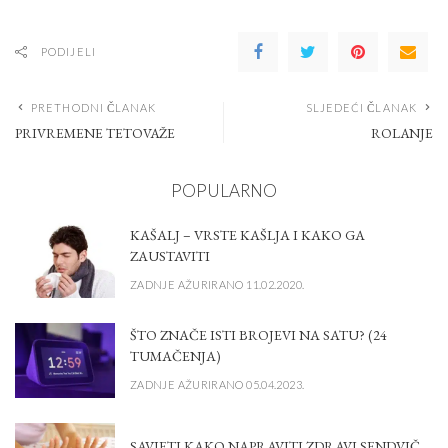
PODIJELI
PRETHODNI ČLANAK
SLJEDEĆI ČLANAK
PRIVREMENE TETOVAŽE
ROLANJE
POPULARNO
KAŠALJ – VRSTE KAŠLJA I KAKO GA
ZAUSTAVITI
ZADNJE AŽURIRANO 11.02.2020.
ŠTO ZNAČE ISTI BROJEVI NA SATU? (24
TUMAČENJA)
ZADNJE AŽURIRANO 05.04.2023.
SAVJETI KAKO NAPRAVITI ZDRAVI SENDVIČ