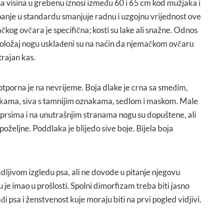
na visina u grebenu iznosi između 60 i 65 cm kod mužjaka i
anje u standardu smanjuje radnu i uzgojnu vrijednost ove
kog ovčara je specifična; kosti su lake ali snažne. Odnos
 i položaj nogu usklađeni su na naćin da njemačkom ovčaru
rajan kas.
 otporna je na nevrijeme. Boja dlake je crna sa smeđim,
akama, siva s tamnijim oznakama, sedlom i maskom. Male
a prsima i na unutrašnjim stranama nogu su dopuštene, ali
epoželjne. Poddlaka je blijedo sive boje. Bijela boja
ljivom izgledu psa, ali ne dovode u pitanje njegovu
ju je imao u prošlosti. Spolni dimorfizam treba biti jasno
đi psa i ženstvenost kuje moraju biti na prvi pogled vidjivi.