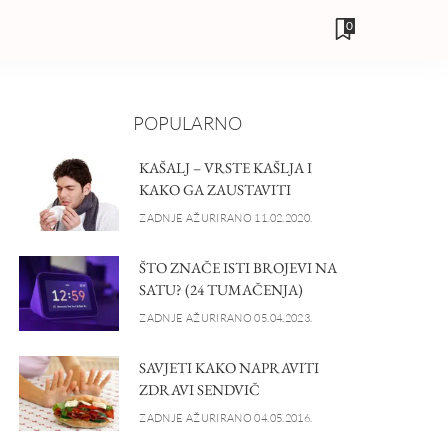
0
POPULARNO
KAŠALJ – VRSTE KAŠLJA I
KAKO GA ZAUSTAVITI
ZADNJE AŽURIRANO 11.02.2020.
ŠTO ZNAČE ISTI BROJEVI NA
SATU? (24 TUMAČENJA)
ZADNJE AŽURIRANO 05.04.2023.
SAVJETI KAKO NAPRAVITI
ZDRAVI SENDVIČ
ZADNJE AŽURIRANO 04.05.2016.