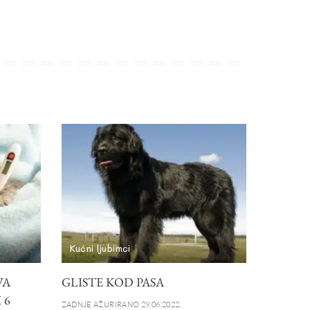
Kućni ljubimci
VA
GLISTE KOD PASA
 6
ZADNJE AŽURIRANO 29.06.2022.