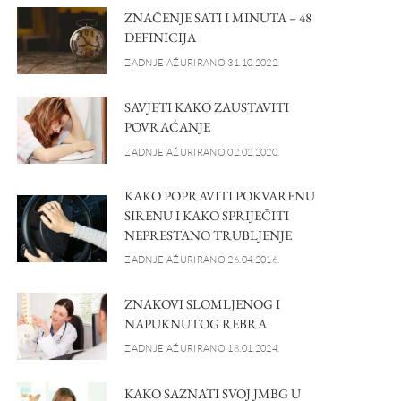
ZNAČENJE SATI I MINUTA – 48
DEFINICIJA
ZADNJE AŽURIRANO 31.10.2022.
SAVJETI KAKO ZAUSTAVITI
POVRAĆANJE
ZADNJE AŽURIRANO 02.02.2020.
KAKO POPRAVITI POKVARENU
SIRENU I KAKO SPRIJEČITI
NEPRESTANO TRUBLJENJE
ZADNJE AŽURIRANO 26.04.2016.
ZNAKOVI SLOMLJENOG I
NAPUKNUTOG REBRA
ZADNJE AŽURIRANO 18.01.2024.
KAKO SAZNATI SVOJ JMBG U