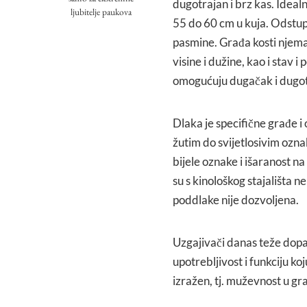
dugotrajan i brz kas. Ideal
ljubitelje paukova
55 do 60 cm u kuja. Odstup
pasmine. Građa kosti njemač
visine i dužine, kao i stav
omogućuju dugačak i dugot
Dlaka je specifične građe i
žutim do svijetlosivim ozn
bijele oznake i išaranost n
su s kinološkog stajališta n
poddlake nije dozvoljena.
Uzgajivači danas teže dopad
upotrebljivost i funkciju ko
izražen, tj. muževnost u gra