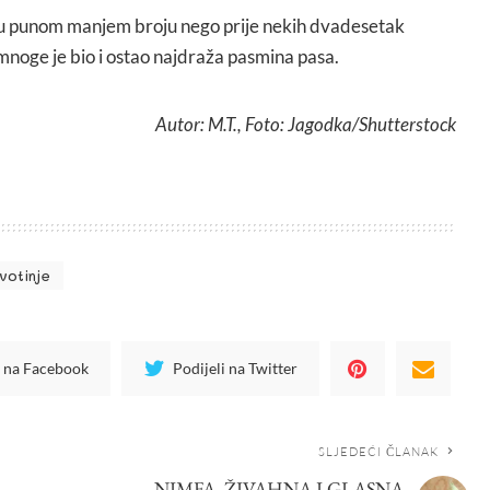
i u punom manjem broju nego prije nekih dvadesetak
mnoge je bio i ostao najdraža pasmina pasa.
Autor: M.T., Foto: Jagodka/Shutterstock
ivotinje
i na Facebook
Podijeli na Twitter
SLJEDEĆI ČLANAK
NIMFA, ŽIVAHNA I GLASNA