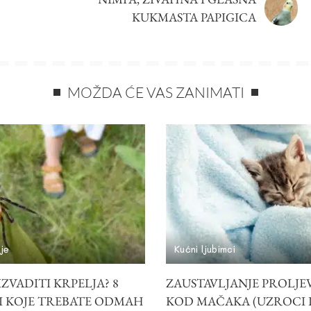
KUKMASTA PAPIGICA
MOŽDA ĆE VAS ZANIMATI
je
Kućni ljubimci
ZVADITI KRPELJA? 8
ZAUSTAVLJANJE PROLJE
I KOJE TREBATE ODMAH
KOD MAČAKA (UZROCI I