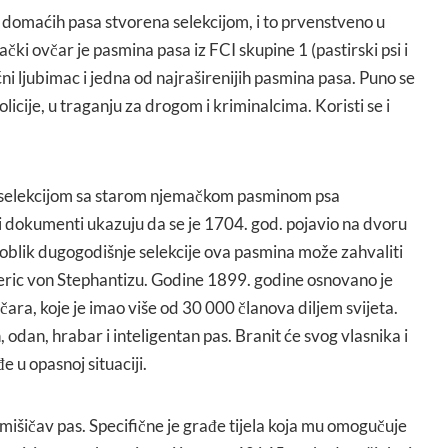
domaćih pasa stvorena selekcijom, i to prvenstveno u
ki ovčar je pasmina pasa iz FCI skupine 1 (pastirski psi i
ućni ljubimac i jedna od najraširenijih pasmina pasa. Puno se
olicije, u traganju za drogom i kriminalcima. Koristi se i
 selekcijom sa starom njemačkom pasminom psa
 dokumenti ukazuju da se je 1704. god. pojavio na dvoru
 oblik dugogodišnje selekcije ova pasmina može zahvaliti
ric von Stephantizu. Godine 1899. godine osnovano je
ra, koje je imao više od 30 000 članova diljem svijeta.
 odan, hrabar i inteligentan pas. Branit će svog vlasnika i
e u opasnoj situaciji.
mišičav pas. Specifične je građe tijela koja mu omogučuje