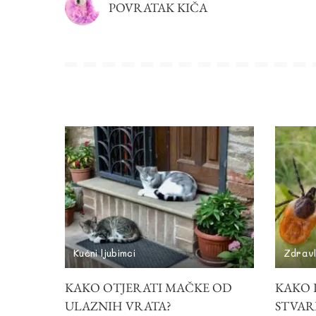
POVRATAK KIČA
Kućni ljubimci
Zdravl
KAKO OTJERATI MAČKE OD
KAKO I
ULAZNIH VRATA?
STVAR