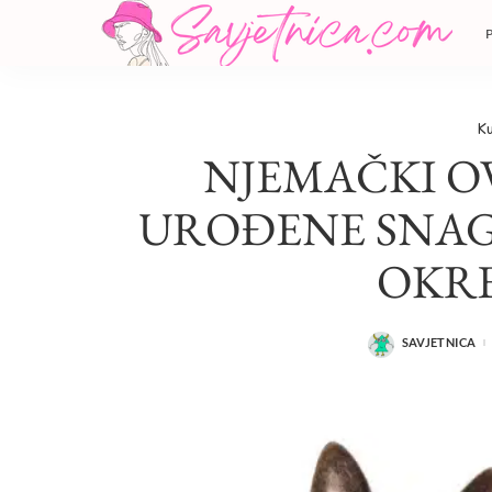
Ku
NJEMAČKI O
UROĐENE SNAGE
OKR
SAVJETNICA
POSTED
BY