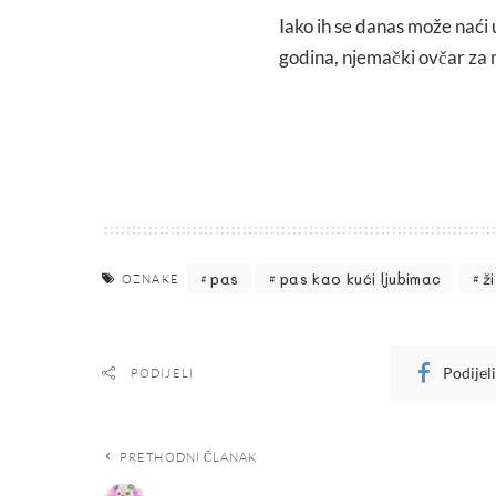
Iako ih se danas može nać
godina, njemački ovčar za 
pas
pas kao kući ljubimac
ž
OZNAKE
Podijel
PODIJELI
PRETHODNI ČLANAK