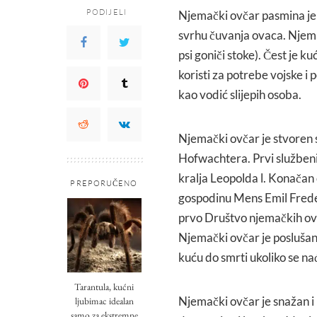
PODIJELI
Njemački ovčar pasmina je 
svrhu čuvanja ovaca. Njemač
psi goniči stoke). Čest je k
koristi za potrebe vojske i p
kao vodić slijepih osoba.
Njemački ovčar je stvoren
Hofwachtera. Prvi službeni
kralja Leopolda l. Konačan
PREPORUČENO
gospodinu Mens Emil Frede
prvo Društvo njemačkih ovča
Njemački ovčar je poslušan,
kuću do smrti ukoliko se nađ
Tarantula, kućni
Njemački ovčar je snažan i 
ljubimac idealan
samo za ekstremne