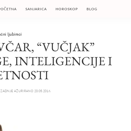
POČETNA
SANJARICA
HOROSKOP
BLOG
ćni ljubimci
VČAR, “VUČJAK”
, INTELIGENCIJE I
ETNOSTI
ZADNJE AŽURIRANO 20.05.2016.