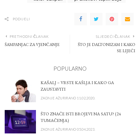
PODIJELI
PRETHODNI ČLANAK
SLJEDEĆI ČLANAK
ŠAMPANJAC ZA VJENČANJE
ŠTO JE DALTONIZAM I KAKO
SE LIJEČI
POPULARNO
KAŠALJ – VRSTE KAŠLJA I KAKO GA
ZAUSTAVITI
ZADNJE AŽURIRANO 11.02.2020.
ŠTO ZNAČE ISTI BROJEVI NA SATU? (24
TUMAČENJA)
ZADNJE AŽURIRANO 05.04.2023.