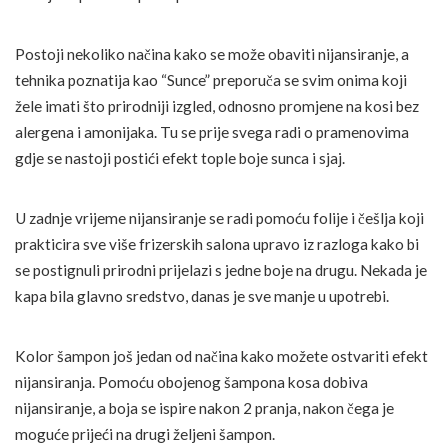
Postoji nekoliko načina kako se može obaviti nijansiranje, a
tehnika poznatija kao “Sunce” preporuča se svim onima koji
žele imati što prirodniji izgled, odnosno promjene na kosi bez
alergena i amonijaka. Tu se prije svega radi o pramenovima
gdje se nastoji postići efekt tople boje sunca i sjaj.
U zadnje vrijeme nijansiranje se radi pomoću folije i češlja koji
prakticira sve više frizerskih salona upravo iz razloga kako bi
se postignuli prirodni prijelazi s jedne boje na drugu. Nekada je
kapa bila glavno sredstvo, danas je sve manje u upotrebi.
Kolor šampon još jedan od načina kako možete ostvariti efekt
nijansiranja. Pomoću obojenog šampona kosa dobiva
nijansiranje, a boja se ispire nakon 2 pranja, nakon čega je
moguće prijeći na drugi željeni šampon.