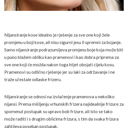
Nijansiranje kose idealno je rješenje za sve one koji žele
promjenu u boji kose, ali nisu sigurni jesu li spremni za bojanje.
Samo nijansiranje podrazumijeva promjenu boje koja može biti
u puno blažem obliku kao pramenovi i kao dobra priprema za
sve one koji će možda nakon toga htjet obojati cijelu kosu.
Pramenovi su odlično rješenje jer su laki za održavanje i ne
traže učestale odlaske frizeru.
Nijansiranje se odnosi na izvlačenje pramenova u nekoliko
nijansi. Prema mišljenju vrhunskih frizera najidealnije frizure za
spomenut postupak su upravo bob frizure, ali isto se tako
može raditi i s drugim oblicima frizura, s tim da svaka frizura
zahtijeva poseban postupak.