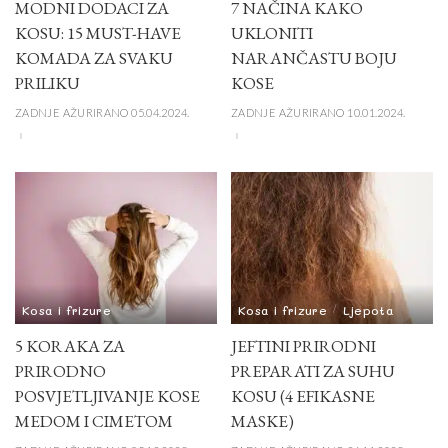
MODNI DODACI ZA
7 NAČINA KAKO
KOSU: 15 MUST-HAVE
UKLONITI
KOMADA ZA SVAKU
NARANČASTU BOJU
PRILIKU
KOSE
ZADNJE AŽURIRANO 05.04.2024.
ZADNJE AŽURIRANO 10.01.2024.
Kosa i frizure
Kosa i frizure
Ljepota
5 KORAKA ZA
JEFTINI PRIRODNI
PRIRODNO
PREPARATI ZA SUHU
POSVJETLJIVANJE KOSE
KOSU (4 EFIKASNE
MEDOM I CIMETOM
MASKE)