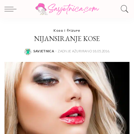
Kosa i frizure
NIJANSIRANJE KOSE
SAVJETNICA
ZADNJE AŽURIRANO 18.05.2016.
POSTED
BY