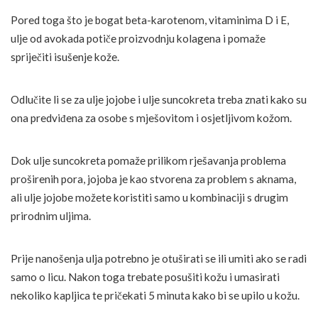
Pored toga što je bogat beta-karotenom, vitaminima D i E,
ulje od avokada potiče proizvodnju kolagena i pomaže
spriječiti isušenje kože.
Odlučite li se za ulje jojobe i ulje suncokreta treba znati kako su
ona predviđena za osobe s mješovitom i osjetljivom kožom.
Dok ulje suncokreta pomaže prilikom rješavanja problema
proširenih pora, jojoba je kao stvorena za problem s aknama,
ali ulje jojobe možete koristiti samo u kombinaciji s drugim
prirodnim uljima.
Prije nanošenja ulja potrebno je otuširati se ili umiti ako se radi
samo o licu. Nakon toga trebate posušiti kožu i umasirati
nekoliko kapljica te pričekati 5 minuta kako bi se upilo u kožu.