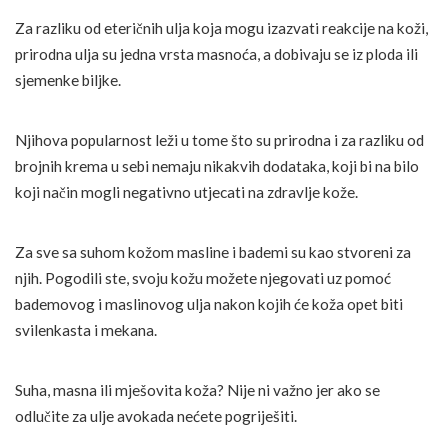
Za razliku od eteričnih ulja koja mogu izazvati reakcije na koži,
prirodna ulja su jedna vrsta masnoća, a dobivaju se iz ploda ili
sjemenke biljke.
Njihova popularnost leži u tome što su prirodna i za razliku od
brojnih krema u sebi nemaju nikakvih dodataka, koji bi na bilo
koji način mogli negativno utjecati na zdravlje kože.
Za sve sa suhom kožom masline i bademi su kao stvoreni za
njih. Pogodili ste, svoju kožu možete njegovati uz pomoć
bademovog i maslinovog ulja nakon kojih će koža opet biti
svilenkasta i mekana.
Suha, masna ili mješovita koža? Nije ni važno jer ako se
odlučite za ulje avokada nećete pogriješiti.