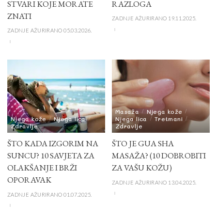
STVARI KOJE MORATE
RAZLOGA
ZNATI
ZADNJE AŽURIRANO 19.11.2025.
ZADNJE AŽURIRANO 05.03.2026.
Masaža
Njega kože
Njega kože
Njega lica
Njega lica
Tretmani
Zdravlje
Zdravlje
ŠTO KADA IZGORIM NA
ŠTO JE GUA SHA
SUNCU? 10 SAVJETA ZA
MASAŽA? (10 DOBROBITI
OLAKŠANJE I BRŽI
ZA VAŠU KOŽU)
OPORAVAK
ZADNJE AŽURIRANO 13.04.2025.
ZADNJE AŽURIRANO 01.07.2025.