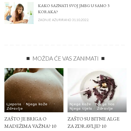
KAKO SAZNATI SVOJ JMBG U SAMO 3
KORAKA?
ZADNJE AŽURIRANO 31.10.2022.
MOŽDA ĆE VAS ZANIMATI
Ljepota
Njega kože
Njega kože
Njega lica
Zdravlje
Njega tijela
Zdravlje
ZAŠTO JE BRIGA O
ZAŠTO SU BITNE ALGE
MADEŽIMA VAŽNA? 10
ZA ZDRAVLJE? 10