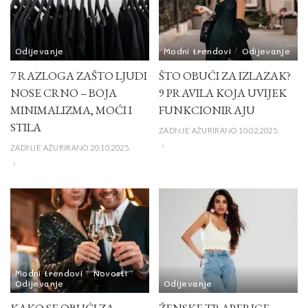
Odijevanje
Modni trendovi
Odijevanje
7 RAZLOGA ZAŠTO LJUDI
ŠTO OBUĆI ZA IZLAZAK?
NOSE CRNO – BOJA
9 PRAVILA KOJA UVIJEK
MINIMALIZMA, MOĆI I
FUNKCIONIRAJU
STILA
ZADNJE AŽURIRANO 10.02.2025.
ZADNJE AŽURIRANO 20.10.2025.
Modni trendovi
Novosti
Odijevanje
Odijevanje
KAKO SE OBUĆI ZA
ŽENSKE TRAPERICE –