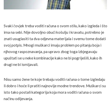
Svaki čovjek treba voditi računa o svom stilu, kako izgleda i što
ima na sebi. Nije dovoljno obući košulju i kravatu, potrebno je
znati usuglasiti ta dva odjevna materijala i svemu tome dodati
svoj potpis. Mnogi muškarci imaju problem po pitanju boja i
njhovog raspoznavanja, pa upravo zbog toga izbjegavaju
upuštati se u neke kombinacije kako ne bi pogriješili, kako ih
drugi ne bi ismijavali.
Nisu samo žene te koje trebaju voditi računa o tome izgledaju
li dobro i hoće li pratiti najnovije modne trendove. Muškarci su
isto tako postali kategorija koja mora voditi računa o svom
načinu odijevanja.