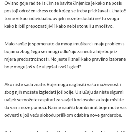
Ovisno gdje radite i s čim se bavite činjenica je kako na poslu
postoji određeni dress code kojeg se treba pridržavati. Unatoč
tome vi kao individualac uvijek možete dodati nešto svoga
kako bi bili prepoznatljivi i kako ne bi utonuli u mnoštvo.
Malo ranije je spomenuto da mnogi muškarci imaju problem s
bojama zbog čega se mnogi odlučuju za neutralnije boje iz
mjera predostrožnosti. No jeste li znali kako pravilno izabrane
boje mogu još više uljepšati vaš izgled?
Ako niste sada znate. Boje mogu naglasiti vašu muževnost i
zbog njih možete izgledati još bolje. U slučaju da niste sigurni
uvijek se možete raspitati za savjet kod osobe za koju mislite
da vam može pomoći. Naime naučiti kombinirat boje može vas
odvesti u još veću slobodu prilikom odabira nove garderobe.