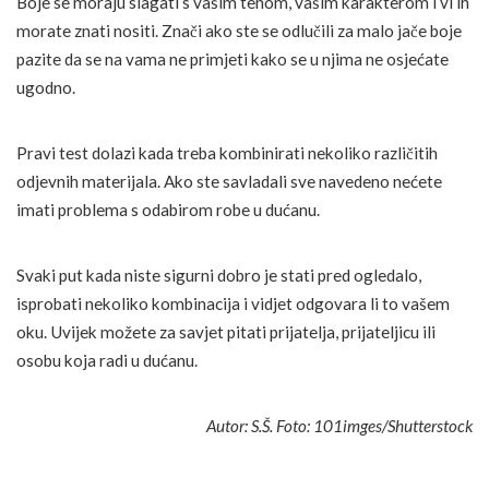
Boje se moraju slagati s vašim tenom, vašim karakterom i vi ih
morate znati nositi. Znači ako ste se odlučili za malo jače boje
pazite da se na vama ne primjeti kako se u njima ne osjećate
ugodno.
Pravi test dolazi kada treba kombinirati nekoliko različitih
odjevnih materijala. Ako ste savladali sve navedeno nećete
imati problema s odabirom robe u dućanu.
Svaki put kada niste sigurni dobro je stati pred ogledalo,
isprobati nekoliko kombinacija i vidjet odgovara li to vašem
oku. Uvijek možete za savjet pitati prijatelja, prijateljicu ili
osobu koja radi u dućanu.
Autor: S.Š. Foto: 101imges/Shutterstock