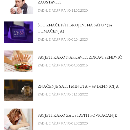
ZAUSTAVITI
ZADNJE AŽURIRANO 11.02.2020.
ŠTO ZNAČE ISTI BROJEVI NA SATU? (24
TUMAČENJA)
ZADNJE AŽURIRANO 05.04.2023.
SAVJETI KAKO NAPRAVITI ZDRAVI SENDVIČ
ZADNJE AŽURIRANO 04.05.2016.
ZNAČENJE SATI I MINUTA – 48 DEFINICIJA
ZADNJE AŽURIRANO 31.10.2022.
SAVJETI KAKO ZAUSTAVITI POVRAĆANJE
ZADNJE AŽURIRANO 02.02.2020.