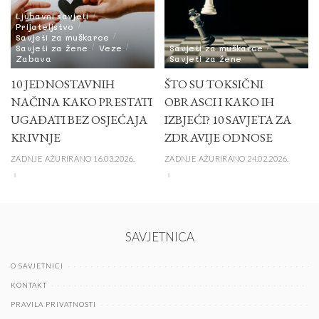
Ljubavni savjeti
Prijateljstvo
Savjeti za muškarce
Savjeti za žene
Veze
Savjeti za muškarce
Zabava
Savjeti za žene
10 JEDNOSTAVNIH
ŠTO SU TOKSIČNI
NAČINA KAKO PRESTATI
OBRASCI I KAKO IH
UGAĐATI BEZ OSJEĆAJA
IZBJEĆI? 10 SAVJETA ZA
KRIVNJE
ZDRAVIJE ODNOSE
ZADNJE AŽURIRANO 16.03.2026.
ZADNJE AŽURIRANO 24.02.2026.
SAVJETNICA
O SAVJETNICI
KONTAKT
PRAVILA PRIVATNOSTI