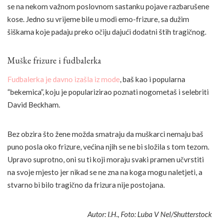
se na nekom važnom poslovnom sastanku pojave razbarušene
kose. Jedno su vrijeme bile u modi emo-frizure, sa dužim
šiškama koje padaju preko očiju dajući dodatni štih tragičnog.
Muške frizure i fudbalerka
Fudbalerka je davno izašla iz mode
, baš kao i popularna
“bekemica”, koju je popularizirao poznati nogometaš i selebriti
David Beckham.
Bez obzira što žene možda smatraju da muškarci nemaju baš
puno posla oko frizure, većina njih se ne bi složila s tom tezom.
Upravo suprotno, oni su ti koji moraju svaki pramen učvrstiti
na svoje mjesto jer nikad se ne zna na koga mogu naletjeti, a
stvarno bi bilo tragično da frizura nije postojana.
Autor: I.H., Foto: Luba V Nel/Shutterstock