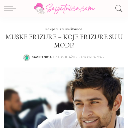
Savjeti za muškarce
MUŠKE FRIZURE – KOJE FRIZURE SU U
MODI?
SAVJETNICA
ZADNJE AŽURIRANO 16.07.2022.
POSTED
BY