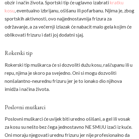
obzir i način života. Sportski tip će uglavno izabrati
kratku
kosu
, eventualno izbrijanu, ošišanu ili pofarbanu. Njima je, zbog
sportskih aktivnosti, ovo najjednostavnija frizura za
održavanje, a za večernji izlazak će nabacit malo gela kojim će
oblikovati frizuru i dati joj dodatni sjaj.
Rokerski tip
Rokerski tip muškarca će si dozvoliti dužu kosu, raščupanu ili u
repu, njima je skoro pa svejedno. Oni si mogu dozvoliti
nonšalantno-neurednu frizuru jer je to ionako dio njihova
imidža i načina života.
Poslovni muškarci
Poslovni muškarci će uvijek biti uredno ošišani, a gel ili vosak
za kosu su nešto bez čega jednostavno NE SMIJU izaći iz kuće.
Oni moraju njegovati urednu frizuru jer nije profesionalno da