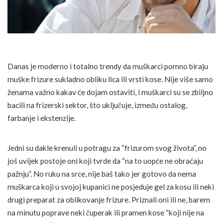
Danas je moderno i totalno trendy da muškarci pomno biraju
muške frizure sukladno obliku lica ili vrsti kose. Nije više samo
ženama važno kakav će dojam ostaviti, i muškarci su se zbiljno
bacili na frizerski sektor, što uključuje, između ostalog,
farbanje i ekstenzije.
Jedni su dakle krenuli u potragu za “frizurom svog života”, no
još uvijek postoje oni koji tvrde da “na to uopće ne obraćaju
pažnju”. No ruku na srce, nije baš tako jer gotovo da nema
muškarca koji u svojoj kupanici ne posjeduje gel za kosu ili neki
drugi preparat za oblikovanje frizure. Priznali oni ili ne, barem
na minutu poprave neki čuperak ili pramen kose “koji nije na