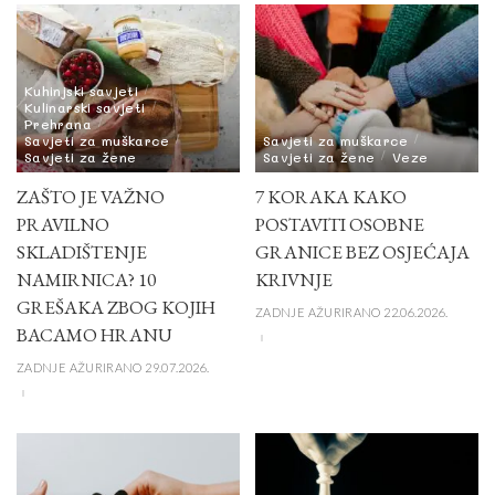
Kuhinjski savjeti
Kulinarski savjeti
Prehrana
Savjeti za muškarce
Savjeti za muškarce
Savjeti za žene
Savjeti za žene
Veze
ZAŠTO JE VAŽNO
7 KORAKA KAKO
PRAVILNO
POSTAVITI OSOBNE
SKLADIŠTENJE
GRANICE BEZ OSJEĆAJA
NAMIRNICA? 10
KRIVNJE
GREŠAKA ZBOG KOJIH
ZADNJE AŽURIRANO 22.06.2026.
BACAMO HRANU
ZADNJE AŽURIRANO 29.07.2026.