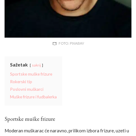
FOTO: PIXABAY
Sažetak
sakrij
Sportske muške frizure
Rokerski tip
Poslovni muškarci
Muške frizure i fudbalerka
Sportske muške frizure
Moderan muškarac će naravno, prilikom izbora frizure, uzeti u