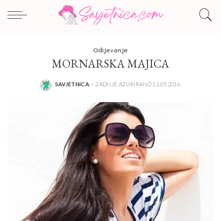
Odijevanje
MORNARSKA MAJICA
SAVJETNICA
ZADNJE AŽURIRANO 12.05.2016.
POSTED
BY