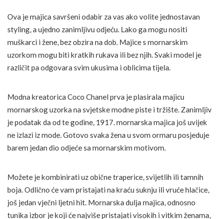
Ova je majica savršeni odabir za vas ako volite jednostavan
styling, a ujedno zanimljivu odjeću. Lako ga mogu nositi
muškarci i žene, bez obzira na dob. Majice s mornarskim
uzorkom mogu biti kratkih rukava ili bez njih. Svaki model je
različit pa odgovara svim ukusima i oblicima tijela.
Modna kreatorica Coco Chanel prva je plasirala majicu
mornarskog uzorka na svjetske modne piste i tržište. Zanimljiv
je podatak da od te godine, 1917. mornarska majica još uvijek
ne izlazi iz mode. Gotovo svaka žena u svom ormaru posjeduje
barem jedan dio odjeće sa mornarskim motivom.
Možete je kombinirati uz obične traperice, svijetlih ili tamnih
boja. Odlično će vam pristajati na kraću suknju ili vruće hlačice,
još jedan vječni ljetni hit. Mornarska dulja majica, odnosno
tunika izbor je koji će najviše pristajati visokih i vitkim ženama,