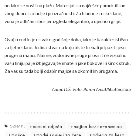
no lako se nosi i na plažu. Materijali su najčešće pamuk ili lan,
zbog dobre izolacije i prozračnosti. Za hladne zimske dane,
vuna je odličan izbor jer izgleda elegantno, a ujedno i grije.
Ovaj trend in je u svako godišnje doba, iako je karakterističan
za ljetne dane. Jedina stvar na koju biste trebali pripaziti jesu
pruge na majici. Naime, vodoravne pruge proširit će vizualno
vašu liniju pa je izbjegavajte imate li jake bokove ili širok struk.
Za vas su tada bolji odabir majice sa okomitim prugama.
Autor. D.Š. Foto: Aaron Amat/Shutterstock
casual odjeća
majica bez naramenica
OZNAKE
majice
modni savjeti za žene
odjeća za ljeto