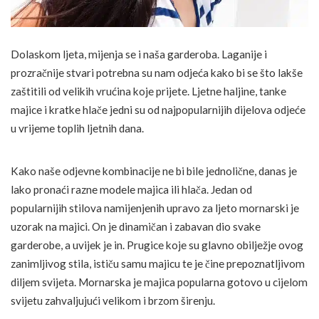
Dolaskom ljeta, mijenja se i naša garderoba. Laganije i
prozračnije stvari potrebna su nam odjeća kako bi se što lakše
zaštitili od velikih vrućina koje prijete. Ljetne haljine, tanke
majice i kratke hlače jedni su od najpopularnijih dijelova odjeće
u vrijeme toplih ljetnih dana.
Kako naše odjevne kombinacije ne bi bile jednolične, danas je
lako pronaći razne modele majica ili hlača. Jedan od
popularnijih stilova namijenjenih upravo za ljeto mornarski je
uzorak na majici. On je dinamičan i zabavan dio svake
garderobe, a uvijek je in. Prugice koje su glavno obilježje ovog
zanimljivog stila, ističu samu majicu te je čine prepoznatljivom
diljem svijeta. Mornarska je majica popularna gotovo u cijelom
svijetu zahvaljujući velikom i brzom širenju.