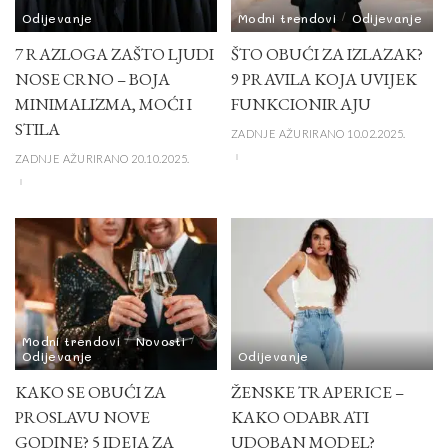
Odijevanje
Modni trendovi
Odijevanje
7 RAZLOGA ZAŠTO LJUDI
ŠTO OBUĆI ZA IZLAZAK?
NOSE CRNO – BOJA
9 PRAVILA KOJA UVIJEK
MINIMALIZMA, MOĆI I
FUNKCIONIRAJU
STILA
ZADNJE AŽURIRANO 10.02.2025.
ZADNJE AŽURIRANO 20.10.2025.
Modni trendovi
Novosti
Odijevanje
Odijevanje
KAKO SE OBUĆI ZA
ŽENSKE TRAPERICE –
PROSLAVU NOVE
KAKO ODABRATI
GODINE? 5 IDEJA ZA
UDOBAN MODEL?