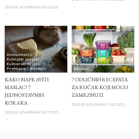
ZADNJE AŽURIRANO 06.02.2026.
Domaćinstvo
Kuhinjski savjeti
Kulinarski savjeti
Prehrana
Recepti
Recepti
KAKO NAPRAVITI
7 ODLIČNIH RECEPATA
MASLAC? 7
ZA RUČAK KOJI MOGU
JEDNOSTAVNIH
ZAMRZNUTI
KORAKA
ZADNJE AŽURIRANO 15.07.2025.
ZADNJE AŽURIRANO 30.07.2025.