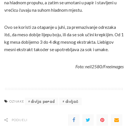
na hladnom propuhu, a zatim se umotani u papir i stavljeni u
vrećicu čuvaju na suhom hladnom mjestu.
Ovo se koristi za otapanje u juhi, za premazivanje odrezaka
itd., da meso dobije lijepu boju, ili da se sok učini krepkijim. Od 1
kg mesa dobijemo 3 do 4 dkg mesnog ekstrakta. Liebigov
mesni ekstrakt također se upotrebljava za sok i umake.
Foto: neil2580/Freeimages
divlja perad
divljač
OZNAKE
PODIJELI