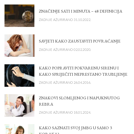
ZNAČENJE SATI I MINUTA – 48 DEFINICIJA
ZADNJE AŽURIRANO 31.10.2022.
SAVJETI KAKO ZAUSTAVITI POVRAĆANJE
ZADNJE AŽURIRANO 02.02.2020.
KAKO POPRAVITI POKVARENU SIRENU I
KAKO SPRIJEČITI NEPRESTANO TRUBLJENJE
ZADNJE AŽURIRANO 26.04.2016.
ZNAKOVI SLOMLJENOG I NAPUKNUTOG
REBRA
ZADNJE AŽURIRANO 18.01.2024.
KAKO SAZNATI SVOJ JMBG U SAMO 3
KORAKA?