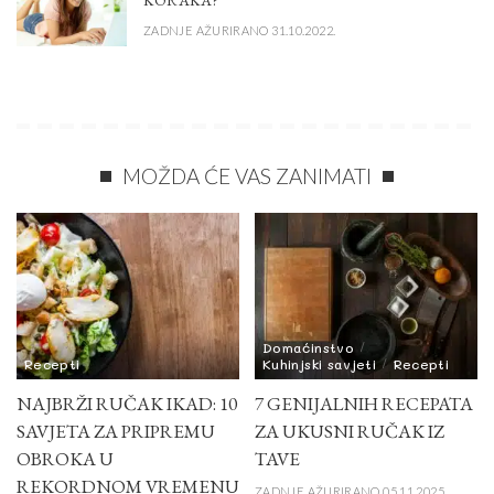
ZADNJE AŽURIRANO 31.10.2022.
MOŽDA ĆE VAS ZANIMATI
Domaćinstvo
Recepti
Kuhinjski savjeti
Recepti
NAJBRŽI RUČAK IKAD: 10
7 GENIJALNIH RECEPATA
SAVJETA ZA PRIPREMU
ZA UKUSNI RUČAK IZ
OBROKA U
TAVE
REKORDNOM VREMENU
ZADNJE AŽURIRANO 05.11.2025.