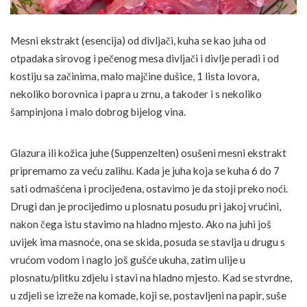
Mesni ekstrakt (esencija) od divljači, kuha se kao juha od
otpadaka sirovog i pečenog mesa divljači i divlje peradi i od
kostiju sa začinima, malo majčine dušice, 1 lista lovora,
nekoliko borovnica i papra u zrnu, a također i s nekoliko
šampinjona i malo dobrog bijelog vina.
Glazura ili kožica juhe (Suppenzelten) osušeni mesni ekstrakt
pripremamo za veću zalihu. Kada je juha koja se kuha 6 do 7
sati odmašćena i procijeđena, ostavimo je da stoji preko noći.
Drugi dan je procijedimo u plosnatu posudu pri jakoj vrućini,
nakon čega istu stavimo na hladno mjesto. Ako na juhi još
uvijek ima masnoće, ona se skida, posuda se stavlja u drugu s
vrućom vodom i naglo još gušće ukuha, zatim ulije u
plosnatu/plitku zdjelu i stavi na hladno mjesto. Kad se stvrdne,
u zdjeli se izreže na komade, koji se, postavljeni na papir, suše