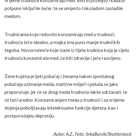
vrijeme trudnoće konzumiraju med. Bilo bi poželjno i kada bi
potpuno isključile šećer, te se umjesto čokoladom zasladile
medom.
Trudnicama koje redovito konzumiraju med u trudnoći,
trudnoća teče idealno, a majka ima puno manje trudničkih
tegoba. Novorođenče koje izađe iz tijela trudnice koja je cijelu
trudnoću konzumirala med, će biti zdravije i jače razvijeno.
Žene kojima prijeti pobačaj i ženama nakon spontanog
pobačaja uzimanje meda, matične mliječi i peluda se jako
preporučuje, jer će se zbog meda trudnoće lakše održavati, te
će teći uredno. Konzumiranjem meda u trudnoći i za vrijeme
dojenja poboljšavaju intelektualne funkcije djeteta, kao i
postporođajnu depresiju.
Autor: A.Z., Foto: JirkaBursik/Shutterstock