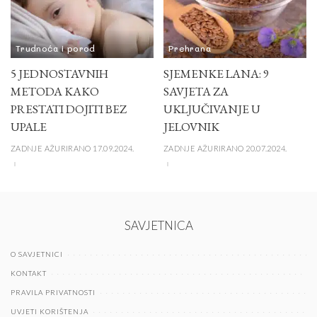
Trudnoća i porod
Prehrana
5 JEDNOSTAVNIH
SJEMENKE LANA: 9
METODA KAKO
SAVJETA ZA
PRESTATI DOJITI BEZ
UKLJUČIVANJE U
UPALE
JELOVNIK
ZADNJE AŽURIRANO 17.09.2024.
ZADNJE AŽURIRANO 20.07.2024.
SAVJETNICA
O SAVJETNICI
KONTAKT
PRAVILA PRIVATNOSTI
UVJETI KORIŠTENJA