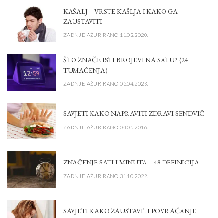
KAŠALJ – VRSTE KAŠLJA I KAKO GA
ZAUSTAVITI
ZADNJE AŽURIRANO 11.02.2020.
ŠTO ZNAČE ISTI BROJEVI NA SATU? (24
TUMAČENJA)
ZADNJE AŽURIRANO 05.04.2023.
SAVJETI KAKO NAPRAVITI ZDRAVI SENDVIČ
ZADNJE AŽURIRANO 04.05.2016.
ZNAČENJE SATI I MINUTA – 48 DEFINICIJA
ZADNJE AŽURIRANO 31.10.2022.
SAVJETI KAKO ZAUSTAVITI POVRAĆANJE