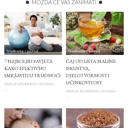
MOŽDA ĆE VAS ZANIMATI
Trudnoća i porod
Trudnoća i porod
7 NAJBOLJIH SAVJETA
ČAJ OD LISTA MALINE:
KAKO EFEKTIVNO
ISKUSTVA,
SMRŠAVITI U TRUDNOĆI
DJELOTVORNOST I
UČINKOVITOST
ZADNJE AŽURIRANO 23.09.2024.
ZADNJE AŽURIRANO 19.09.2024.