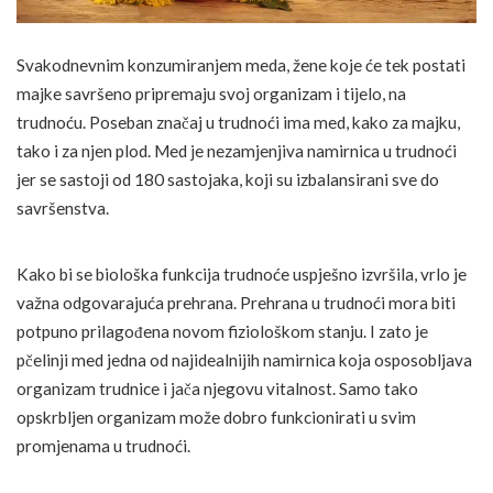
Svakodnevnim konzumiranjem meda, žene koje će tek postati
majke savršeno pripremaju svoj organizam i tijelo, na
trudnoću. Poseban značaj u trudnoći ima med, kako za majku,
tako i za njen plod. Med je nezamjenjiva namirnica u trudnoći
jer se sastoji od 180 sastojaka, koji su izbalansirani sve do
savršenstva.
Kako bi se biološka funkcija trudnoće uspješno izvršila, vrlo je
važna odgovarajuća prehrana. Prehrana u trudnoći mora biti
potpuno prilagođena novom fiziološkom stanju. I zato je
pčelinji med jedna od najidealnijih namirnica koja osposobljava
organizam trudnice i jača njegovu vitalnost. Samo tako
opskrbljen organizam može dobro funkcionirati u svim
promjenama u trudnoći.