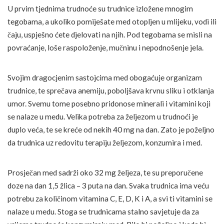
U prvim tjednima trudnoće su trudnice izložene mnogim
tegobama, a ukoliko pomiješate med otopljen u mlijeku, vodi ili
čaju, uspješno ćete djelovati na njih. Pod tegobama se misli na
povraćanje, loše raspoloženje, mučninu i nepodnošenje jela.
Svojim dragocjenim sastojcima med obogaćuje organizam
trudnice, te sprečava anemiju, poboljšava krvnu sliku i otklanja
umor. Svemu tome posebno pridonose minerali i vitamini koji
se nalaze u medu. Velika potreba za željezom u trudnoći je
duplo veća, te se kreće od nekih 40 mg na dan. Zato je poželjno
da trudnica uz redovitu terapiju željezom, konzumira i med.
Prosječan med sadrži oko 32 mg željeza, te su preporučene
doze na dan 1,5 žlica – 3 puta na dan. Svaka trudnica ima veću
potrebu za količinom vitamina C, E, D, K i A, a svi ti vitamini se
nalaze u medu. Stoga se trudnicama stalno savjetuje da za