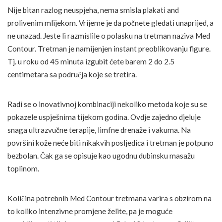
Nije bitan razlog neuspjeha, nema smisla plakati and
prolivenim mlijekom. Vrijeme je da počnete gledati unaprijed, a
ne unazad. Jeste li razmislile o polasku na tretman naziva Med
Contour. Tretman je namijenjen instant preoblikovanju figure.
Tj. u roku od 45 minuta izgubit ćete barem 2 do 2.5
centimetara sa područja koje se tretira.
Radi se o inovativnoj kombinaciji nekoliko metoda koje su se
pokazele uspješnima tijekom godina. Ovdje zajedno djeluje
snaga ultrazvučne terapije, limfne drenaže i vakuma. Na
površini kože neće biti nikakvih posljedica i tretman je potpuno
bezbolan. Čak ga se opisuje kao ugodnu dubinsku masažu
toplinom.
Količina potrebnih Med Contour tretmana varira s obzirom na
to koliko intenzivne promjene želite, pa je moguće