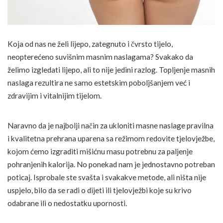
Koja od nas ne želi lijepo, zategnuto i čvrsto tijelo,
neopterećeno suvišnim masnim naslagama? Svakako da
želimo izgledati lijepo, ali to nije jedini razlog. Topljenje masnih
naslaga rezultira ne samo estetskim poboljšanjem već i
zdravijim i vitalnijim tijelom.
Naravno da je najbolji način za ukloniti masne naslage pravilna
i kvalitetna prehrana uparena sa režimom redovite tjelovježbe,
kojom ćemo izgraditi mišićnu masu potrebnu za paljenje
pohranjenih kalorija. No ponekad nam je jednostavno potreban
poticaj. Isprobale ste svašta i svakakve metode, ali ništa nije
uspjelo, bilo da se radi o dijeti ili tjelovježbi koje su krivo
odabrane ili o nedostatku upornosti.