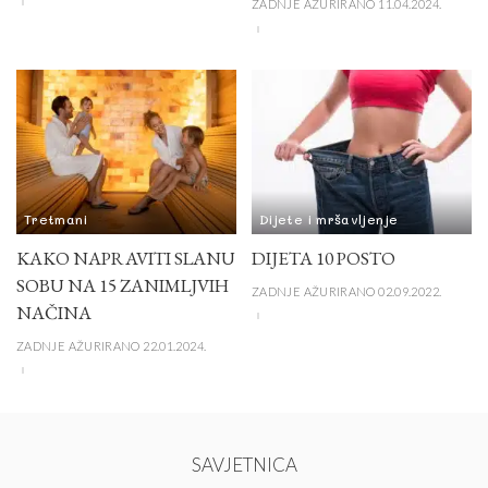
ZADNJE AŽURIRANO 11.04.2024.
Tretmani
Dijete i mršavljenje
KAKO NAPRAVITI SLANU
DIJETA 10 POSTO
SOBU NA 15 ZANIMLJVIH
ZADNJE AŽURIRANO 02.09.2022.
NAČINA
ZADNJE AŽURIRANO 22.01.2024.
SAVJETNICA