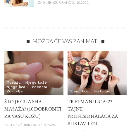
ZADNJE AŽURIRANO 31.10.2022.
MOŽDA ĆE VAS ZANIMATI
Masaža
Njega kože
Njega lica
Tretmani
Zdravlje
Njega lica
Tretmani
ŠTO JE GUA SHA
TRETMANI LICA: 23
MASAŽA? (10 DOBROBITI
TAJNE
ZA VAŠU KOŽU)
PROFESIONALACA ZA
BLISTAV TEN
ZADNJE AŽURIRANO 13.04.2025.