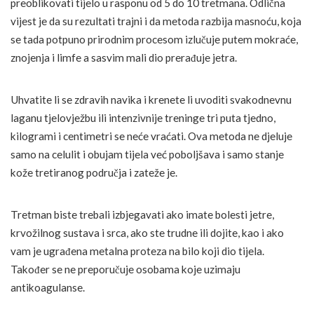
preoblikovati tijelo u rasponu od 5 do 10 tretmana. Odlična
vijest je da su rezultati trajni i da metoda razbija masnoću, koja
se tada potpuno prirodnim procesom izlučuje putem mokraće,
znojenja i limfe a sasvim mali dio prerađuje jetra.
Uhvatite li se zdravih navika i krenete li uvoditi svakodnevnu
laganu tjelovježbu ili intenzivnije treninge tri puta tjedno,
kilogrami i centimetri se neće vraćati. Ova metoda ne djeluje
samo na celulit i obujam tijela već poboljšava i samo stanje
kože tretiranog područja i zateže je.
Tretman biste trebali izbjegavati ako imate bolesti jetre,
krvožilnog sustava i srca, ako ste trudne ili dojite, kao i ako
vam je ugrađena metalna proteza na bilo koji dio tijela.
Također se ne preporučuje osobama koje uzimaju
antikoagulanse.