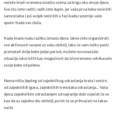
nećete imati vremena nizašto osima za brigu oko dvoje djece.
Sve što ćete raditi, radit ćete duplo, jer vaša prva beba neće biti
samostalna i još uvijek neće biti u fazi kada razumije vaše
upute i kada vas sluša.
Kada imate malu razliku između djece, lakše ćete organizirati
sve aktivnosti vezane uz vašu obitelj. Iako će vam teško pasti
prematati dvije bebe jedan period, možete novonastalu
situaciju iskoristiti kao mogućnost da istovremeno odvikavate
svoje bebe od pelena.
Nema ništa ljepšeg od zajedničkog odrastanja brata i sestre,
od zajedničkih igara, zajedničkih trenutaka odrastanja… Vaša
djeca zajedničkim odrastanjem od najranije dobi osjećat će se
kao da su zajedno dio obitelji, počet će se prihvaćati na takav
način.