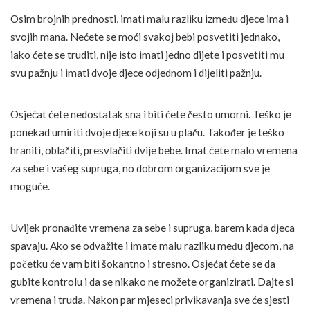
Osim brojnih prednosti, imati malu razliku između djece ima i
svojih mana. Nećete se moći svakoj bebi posvetiti jednako,
iako ćete se truditi, nije isto imati jedno dijete i posvetiti mu
svu pažnju i imati dvoje djece odjednom i dijeliti pažnju.
Osjećat ćete nedostatak sna i biti ćete često umorni. Teško je
ponekad umiriti dvoje djece koji su u plaču. Također je teško
hraniti, oblačiti, presvlačiti dvije bebe. Imat ćete malo vremena
za sebe i vašeg supruga, no dobrom organizacijom sve je
moguće.
Uvijek pronađite vremena za sebe i supruga, barem kada djeca
spavaju. Ako se odvažite i imate malu razliku među djecom, na
početku će vam biti šokantno i stresno. Osjećat ćete se da
gubite kontrolu i da se nikako ne možete organizirati. Dajte si
vremena i truda. Nakon par mjeseci privikavanja sve će sjesti