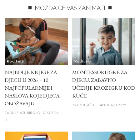
MOŽDA ĆE VAS ZANIMATI
Roditelji
Roditelji
NAJBOLJE KNJIGE ZA
MONTESSORI IGRE ZA
DJECU U 2026. – 10
DJECU: ZABAVNO
NAJPOPULARNIJIH
UČENJE KROZ IGRU KOD
NASLOVA KOJE DJECA
KUĆE
OBOŽAVAJU
ZADNJE AŽURIRANO 04.01.2025.
ZADNJE AŽURIRANO 10.03.2026.