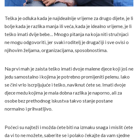
Teška je odluka kada je najidealnije vrijeme za drugo dijete, je li
bolje kada je razlika manja ili veća, kada je idealno vrijeme, je li
teško imati dvije bebe… Mnogo pitanja na koja niti stručnjaci
ne mogu odgovoriti, jer svaki roditelj je drugačiji i sve ovisi o
njihovim željama, organizacijama, sposobnostima.
Na prvi mah je zaista teško imati dvoje malene djece koji još ne
jedu samostalno i kojima je potrebno promijeniti pelenu. Iako
se čini vrlo iscrpljujuće i teško, naviknut ćete se. Imati dvoje
djece među kojima je mala dobna razlika je naporno, ali za
osobe bez prethodnog iskustva takvo stanje postane
normalno i prihvatljivo.
Počeci su najteži i možda ćete biti na izmaku snaga i mislit ćete
da vi to ne možete, saberite se i polako čekajte da vam sjedne