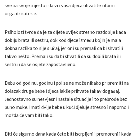
sve na svoje mjesto i da vi i vaša djeca uhvatite ritam i
organizirate se.
Psiholozi tvrde da je za dijete uvijek stresno razdoblje kada
dobiju brata ili sestru, dok kod djece između kojih je mala
dobna razlika to nije slučaj, jer oni su premali da bi shvatili
takvo nešto. Premali su da bi shvatili da su dobili brata ili
sestru i da se osjete zapostavljeno.
Bebu od godinu, godinu i pol se ne može nikako pripremiti na
dolazak druge bebe i djeca lakše prihvate takav događaj.
Jednostavno su nesvjesni nastale situacije i to prebrode bez
puno muke. Imati dvije bebe u kući djeluje stresno i naporno i
možda će vam biti tako.
Biti će sigurno dana kada ćete biti iscrpljeni i premoreni i kada