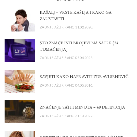
KAŠALJ – VRSTE KAŠLJA I KAKO GA
ZAUSTAVITI
ZADNJE AŽURIRANO 11.02.2020.
ŠTO ZNAČE ISTI BROJEVI NA SATU? (24
TUMAČENJA)
ZADNJE AŽURIRANO 05.04.2023.
SAVJETI KAKO NAPRAVITI ZDRAVI SENDVIČ
ZADNJE AŽURIRANO 04.05.2016.
ZNAČENJE SATI I MINUTA – 48 DEFINICIJA
ZADNJE AŽURIRANO 31.10.2022.